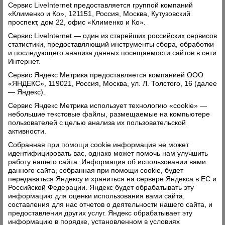
Стр. 6
«
За воз песка платили 60-80 копеек»
О
Сервис LiveInternet предоставляется группой компаний
«Клименко и Ко», 121151, Россия, Москва, Кутузовский
добыче сырья для стекла, сборах и технологии.
проспект, дом 22, офис «Клименко и Ко».
«Оставьте в покое исторические места»
.
Сервис LiveInternet — один из старейших российских сервисов
статистики, предоставляющий инструменты сбора, обработки
Мнение Владимира Арсеньева по
и последующего анализа данных посещаемости сайтов в сети
поводупоявления на набережной в Верховажье
Интернет.
памятных знаков.
Сервис Яндекс Метрика предоставляется компанией ООО
«ЯНДЕКС», 119021, Россия, Москва, ул. Л. Толстого, 16 (далее
Стр. 7
«Полуденный пожар»
7 августа в
— Яндекс).
районе случился пожар, при котором пострадал
Сервис Яндекс Метрика использует технологию «cookie» —
человек.
небольшие текстовые файлы, размещаемые на компьютере
пользователей с целью анализа их пользовательской
Объявления, реклама, соболезнования
активности.
Собранная при помощи cookie информация не может
Стр. 8
Реклама, поздравления
идентифицировать вас, однако может помочь нам улучшить
работу нашего сайта. Информация об использовании вами
Поделиться
данного сайта, собранная при помощи cookie, будет
передаваться Яндексу и храниться на сервере Яндекса в ЕС и
Российской Федерации. Яндекс будет обрабатывать эту
Комментарии (0)
информацию для оценки использования вами сайта,
составления для нас отчетов о деятельности нашего сайта, и
Оставить комментарий
предоставления других услуг. Яндекс обрабатывает эту
информацию в порядке, установленном в условиях