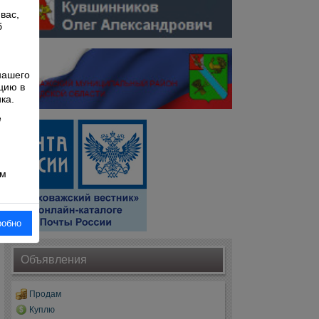
вас,
б
й
нашего
цию в
ка.
е
ом
робно
Объявления
Продам
Куплю