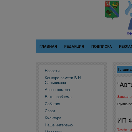
ГЛАВНАЯ
РЕДАКЦИЯ
ПОДПИСКА
РЕКЛА
Главна
Новости
Конкурс памяти В.И.
Сальникова
"Авт
Анонс номера
Есть проблема
Записатьс
События
Группа пе
Спорт
Культура
ИП Ф
Наше интервью
Телефон д