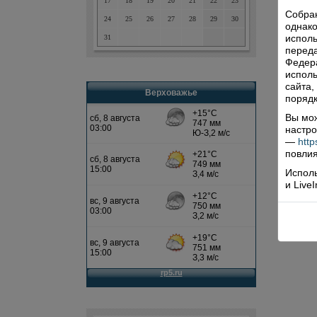
17
18
19
20
21
22
23
Собра
24
25
26
27
28
29
30
однако
исполь
31
переда
Федера
исполь
сайта,
Верховажье
порядк
Вы мож
настро
—
http
повлия
Исполь
и Live