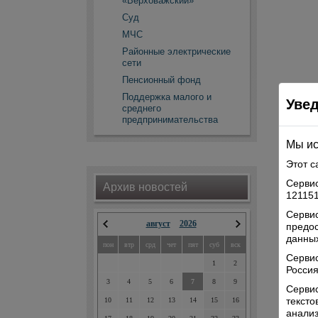
«Верховажский»
Суд
МЧС
Районные электрические
сети
Пенсионный фонд
Поддержка малого и
Уве
среднего
предпринимательства
Мы ис
Этот с
Сервис
Архив новостей
121151
Сервис
август
2026
предо
данных
пон
втр
срд
чет
пят
суб
вск
Серви
1
2
Россия
3
4
5
6
7
8
9
Сервис
текст
10
11
12
13
14
15
16
анализ