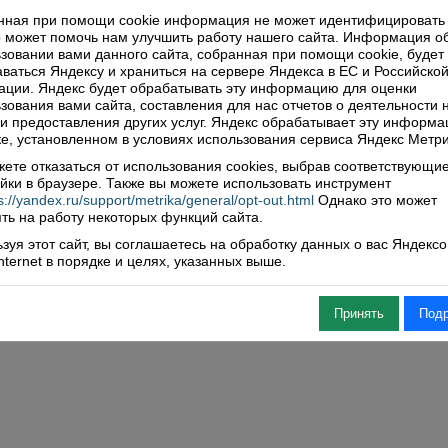
нная при помощи cookie информация не может идентифицировать 
 может помочь нам улучшить работу нашего сайта. Информация о
зовании вами данного сайта, собранная при помощи cookie, будет
ваться Яндексу и храниться на сервере Яндекса в ЕС и Российско
ции. Яндекс будет обрабатывать эту информацию для оценки
зования вами сайта, составления для нас отчетов о деятельности 
 и предоставления других услуг. Яндекс обрабатывает эту информа
е, установленном в условиях использования сервиса Яндекс Метри
ете отказаться от использования cookies, выбрав соответствующи
йки в браузере. Также вы можете использовать инструмент
s://yandex.ru/support/metrika/general/opt-out.html
Однако это может
ть на работу некоторых функций сайта.
зуя этот сайт, вы соглашаетесь на обработку данных о вас Яндекс
Internet в порядке и целях, указанных выше.
Принять
Под