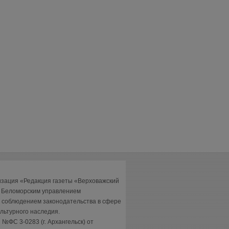
изация «Редакция газеты «Верховажский
а Беломорским управлением
 соблюдением законодательства в сфере
льтурного наследия.
№ФС 3-0283 (г. Архангельск) от