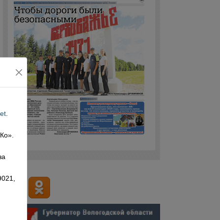
et
.
 Ко».
,
за
9021,