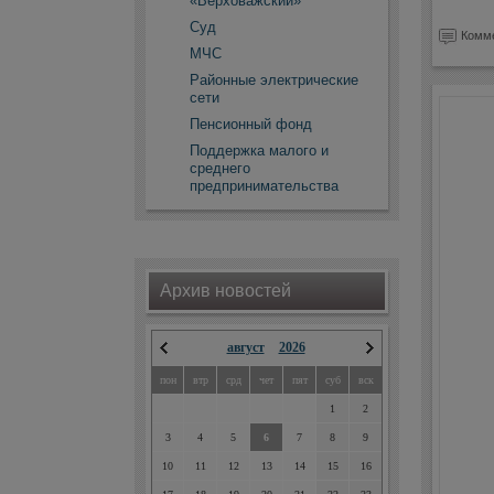
«Верховажский»
Суд
Комме
МЧС
Районные электрические
сети
Пенсионный фонд
Поддержка малого и
среднего
предпринимательства
Архив новостей
август
2026
пон
втр
срд
чет
пят
суб
вск
1
2
3
4
5
6
7
8
9
10
11
12
13
14
15
16