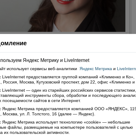
водитель общественной организации "Мама
домление
" Любовь Пушкова: "Дети - это главная
сть страны и приоритет государственной
тики"
пользуем Яндекс Метрику и Livelnternet
0
айт использует сервисы
веб-аналитики
Яндекс Метрика
и
LiveIntern
дитель АНО «Мама может» Любовь Пушкова рассказала, какие
 LiveInternet предоставляется группой компаний «Клименко и Ко»,
и к Конституции особенно важны для нее.
, Россия, Москва, Кутузовский проспект, дом 22, офис «Клименко и
Читать далее
 LiveInternet — один из старейших российских сервисов статистики
нтарии: 0
Просмотры: 16519
ставляющий инструменты сбора, обработки и последующего анали
 посещаемости сайтов в сети Интернет.
с Яндекс Метрика предоставляется компанией ООО «ЯНДЕКС», 11
, Москва, ул. Л. Толстого, 16 (далее — Яндекс).
 Яндекс Метрика использует технологию «cookie» — небольшие
овые файлы, размещаемые на компьютере пользователей с целью
а их пользовательской активности.