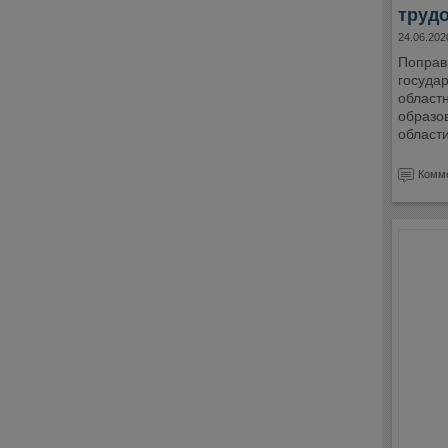
труд
24.06.202
Поправ
государ
област
образо
област
Комме