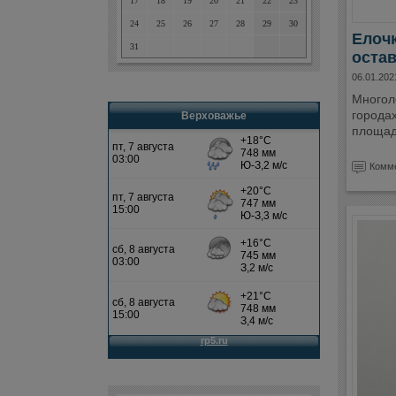
17
18
19
20
21
22
23
24
25
26
27
28
29
30
Елоч
31
остав
06.01.202
Многол
городах
Верховажье
площад
Комме