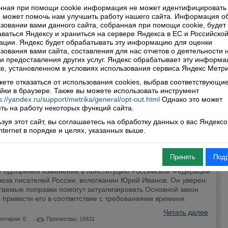
нная при помощи cookie информация не может идентифицировать 
 может помочь нам улучшить работу нашего сайта. Информация о
зовании вами данного сайта, собранная при помощи cookie, будет
ваться Яндексу и храниться на сервере Яндекса в ЕС и Российско
ции. Яндекс будет обрабатывать эту информацию для оценки
зования вами сайта, составления для нас отчетов о деятельности 
 и предоставления других услуг. Яндекс обрабатывает эту информа
е, установленном в условиях использования сервиса Яндекс Метри
ете отказаться от использования cookies, выбрав соответствующи
йки в браузере. Также вы можете использовать инструмент
s://yandex.ru/support/metrika/general/opt-out.html
Однако это может
ть на работу некоторых функций сайта.
зуя этот сайт, вы соглашаетесь на обработку данных о вас Яндекс
 союза писателей России Юрий Иванов: "Все
Internet в порядке и целях, указанных выше.
авки в Конституцию исторически значимы"
0
Принять
Под
из первых принял участие в общероссийском голосовании по
у одобрения изменений в Конституцию Российской Федерации
оюза писателей России, вологжанин Юрий Иванов. Он уверен:
гаемые поправки помогут актуализировать Основной закон
 привести его в соответствие с требованиями времени.
Читать далее
нтарии: 0
Просмотры: 16631