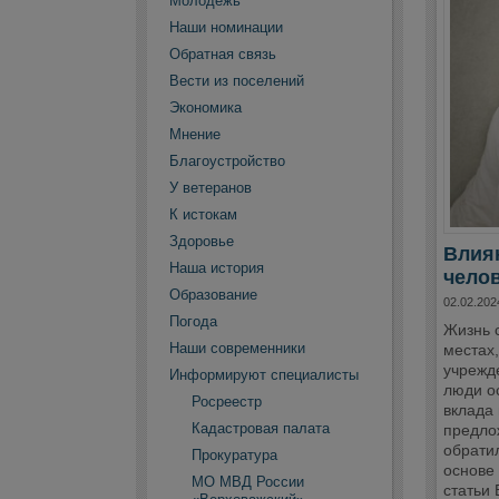
Молодежь
Наши номинации
Обратная связь
Вести из поселений
Экономика
Мнение
Благоустройство
У ветеранов
К истокам
Здоровье
Влиян
Наша история
чело
Образование
02.02.202
Погода
Жизнь с
Наши современники
местах,
учрежде
Информируют специалисты
люди о
Росреестр
вклада 
Кадастровая палата
предло
обрати
Прокуратура
основе 
МО МВД России
статьи