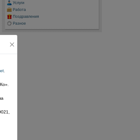
Услуги
Работа
Поздравления
Разное
et
.
 Ко».
,
за
9021,