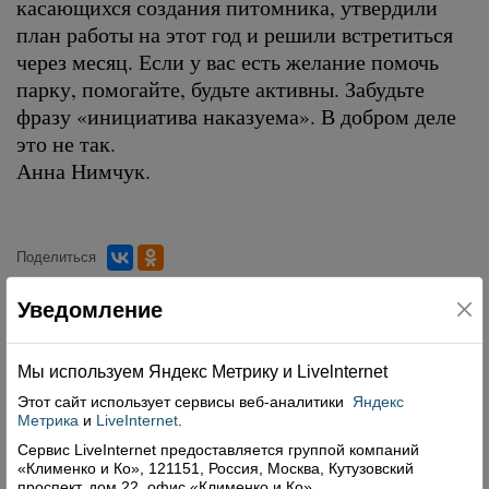
касающихся создания питомника, утвердили
план работы на этот год и решили встретиться
через месяц. Если у вас есть желание помочь
парку, помогайте, будьте активны. Забудьте
фразу «инициатива наказуема». В добром деле
это не так.
Анна Нимчук.
Поделиться
Уведомление
Комментарии (0)
Оставить комментарий
Мы используем Яндекс Метрику и Livelnternet
Этот сайт использует сервисы
веб-аналитики
Яндекс
Метрика
и
LiveInternet
.
Сервис LiveInternet предоставляется группой компаний
«Клименко и Ко», 121151, Россия, Москва, Кутузовский
проспект, дом 22, офис «Клименко и Ко».