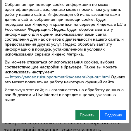
тяжёлого дня,
– поделилась с «ВВ» владелица
Собранная при помощи cookie информация не может
идентифицировать вас, однако может помочь нам улучшить
Наталья
студии каллиграфии в Череповце
работу нашего сайта. Информация об использовании вами
Сухорукова
. –
Каллиграфия – это искусство
данного сайта, собранная при помощи cookie, будет
передаваться Яндексу и храниться на сервере Яндекса в ЕС и
письма, где задействована работа руки и мозга.
Российской Федерации. Яндекс будет обрабатывать эту
С помощью таких необычных изображений –
информацию для оценки использования вами сайта,
экспрессивных и одновременно гармоничных
составления для нас отчетов о деятельности нашего сайта, и
предоставления других услуг. Яндекс обрабатывает эту
писем-картин – авторы могут выразить свои
информацию в порядке, установленном в условиях
эмоции, продемонстрировать свой стиль и при
использования сервиса Яндекс Метрика.
этом в доступной форме передать
Вы можете отказаться от использования cookies, выбрав
соответствующие настройки в браузере. Также вы можете
информацию.
использовать инструмент
—
https://yandex.ru/support/metrika/general/opt-out.html
Однако
это может повлиять на работу некоторых функций сайта.
Фильм снимали в Шелотах
Используя этот сайт, вы соглашаетесь на обработку данных о
вас Яндексом и LiveInternet в порядке и целях, указанных
Вечером этого же дня на сцене Шелотского
выше.
дома культуры актриса, режиссёр, сценарист и
Анжелина Карелина
композитор
показала
Принять
Подробно
импровизационный спектакль. Говоря об этой
талантливой девушке, хочется уделить