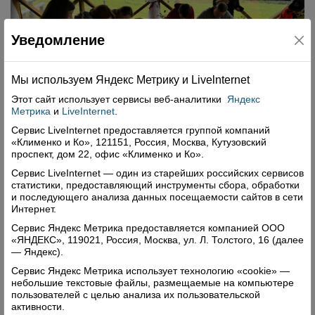
Уведомление
Мы используем Яндекс Метрику и Livelnternet
Этот сайт использует сервисы
веб-аналитики
Яндекс
Метрика
и
LiveInternet
.
Сервис LiveInternet предоставляется группой компаний
«Клименко и Ко», 121151, Россия, Москва, Кутузовский
проспект, дом 22, офис «Клименко и Ко».
Сервис LiveInternet — один из старейших российских сервисов
Мастер-класс «Каллиграфия. По мотивам
статистики, предоставляющий инструменты сбора, обработки
мезенской росписи» провела Наталья
и последующего анализа данных посещаемости сайтов в сети
Сухорукова
Интернет.
Сервис Яндекс Метрика предоставляется компанией ООО
«Мне хотелось показать людям, что такое
«ЯНДЕКС», 119021, Россия, Москва, ул. Л. Толстого, 16 (далее
каллиграфия вообще, насколько она интересна и
— Яндекс).
как её можно применить в нашей жизни. Это
Сервис Яндекс Метрика использует технологию «cookie» —
небольшие текстовые файлы, размещаемые на компьютере
на самом деле очень интересный процесс,
пользователей с целью анализа их пользовательской
который помогает расслабиться после
активности.