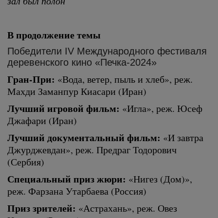
зал был полон
В продолжение темы
Победители IV Международного фестиваля
деревенского кино «Печка-2024»
Гран-При:
«Вода, ветер, пыль и хлеб», реж.
Махди Заманпур Киасари (Иран)
Лучший игровой фильм:
«Игла», реж. Юсеф
Джафари (Иран)
Лучший документальный фильм:
«И завтра
Джурджевдан», реж. Предраг Тодорович
(Сербия)
Специальный приз жюри:
«Нигез (Дом)»,
реж. Фарзана Утарбаева (Россия)
Приз зрителей:
«Астрахань», реж. Овез