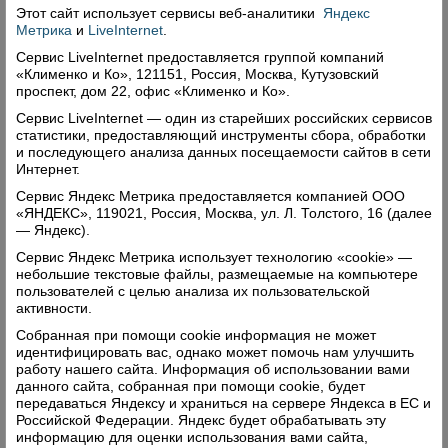
Этот сайт использует сервисы
веб-аналитики
Яндекс
Метрика
и
LiveInternet
.
Сервис LiveInternet предоставляется группой компаний
«Клименко и Ко», 121151, Россия, Москва, Кутузовский
проспект, дом 22, офис «Клименко и Ко».
Сервис LiveInternet — один из старейших российских сервисов
статистики, предоставляющий инструменты сбора, обработки
и последующего анализа данных посещаемости сайтов в сети
Интернет.
Сервис Яндекс Метрика предоставляется компанией ООО
«ЯНДЕКС», 119021, Россия, Москва, ул. Л. Толстого, 16 (далее
— Яндекс).
Валентина Сергеевна и ее первоклассники.
Сервис Яндекс Метрика использует технологию «cookie» —
1963 год
небольшие текстовые файлы, размещаемые на компьютере
пользователей с целью анализа их пользовательской
Ольга ГУЛИНА. Фото автора и из архива
активности.
юбиляра
Собранная при помощи cookie информация не может
идентифицировать вас, однако может помочь нам улучшить
"Верховажский вестник" №76 за 5 октября 2018
работу нашего сайта. Информация об использовании вами
данного сайта, собранная при помощи cookie, будет
года
передаваться Яндексу и храниться на сервере Яндекса в ЕС и
Российской Федерации. Яндекс будет обрабатывать эту
Поделиться
информацию для оценки использования вами сайта,