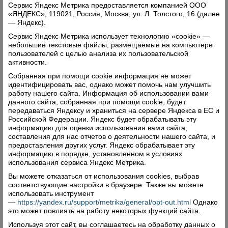
Сервис Яндекс Метрика предоставляется компанией ООО
название мастер-класса Ларисы Валерьевны.
«ЯНДЕКС», 119021, Россия, Москва, ул. Л. Толстого, 16 (далее
— Яндекс).
Сервис Яндекс Метрика использует технологию «cookie» —
небольшие текстовые файлы, размещаемые на компьютере
пользователей с целью анализа их пользовательской
активности.
Собранная при помощи cookie информация не может
идентифицировать вас, однако может помочь нам улучшить
работу нашего сайта. Информация об использовании вами
данного сайта, собранная при помощи cookie, будет
передаваться Яндексу и храниться на сервере Яндекса в ЕС и
Российской Федерации. Яндекс будет обрабатывать эту
информацию для оценки использования вами сайта,
составления для нас отчетов о деятельности нашего сайта, и
предоставления других услуг. Яндекс обрабатывает эту
информацию в порядке, установленном в условиях
использования сервиса Яндекс Метрика.
Вы можете отказаться от использования cookies, выбрав
Лариса Красильникова провела школьникам
соответствующие настройки в браузере. Также вы можете
использовать инструмент
мастер-класс по Power Point
—
https://yandex.ru/support/metrika/general/opt-out.html
Однако
это может повлиять на работу некоторых функций сайта.
«Судя по материалу, который выдали нам
Используя этот сайт, вы соглашаетесь на обработку данных о