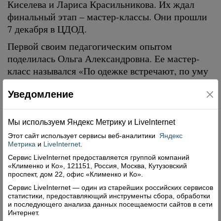
Киселева и Лариса Красильникова. Их ждал
финальный этап – мастер-классы. Они прошли
7 декабря в ЦДОД.
Первой своим педагогическим опытом
поделилась Ольга Александровна. Ее мастер-
класс назывался «По одежке встречают, по уму
провожают». Речь шла о групповой работе
Уведомление
учеников на примере одного из уроков ОБЖ.
Преподаватель разобрала положительные и
отрицательные моменты этого приема, а также
Мы используем Яндекс Метрику и Livelnternet
в каких случаях возможно и полезно применять
Этот сайт использует сервисы
веб-аналитики
Яндекс
такую методику, а где – лучше выбрать иной
Метрика
и
LiveInternet
.
способ. Анастасия Андреевна провела мастер-
Сервис LiveInternet предоставляется группой компаний
«Клименко и Ко», 121151, Россия, Москва, Кутузовский
класс на тему «Эйдетика в начальной школе».
проспект, дом 22, офис «Клименко и Ко».
Он представлял собой беседу о практическом
Сервис LiveInternet — один из старейших российских сервисов
использовании эйдетики как процессе
статистики, предоставляющий инструменты сбора, обработки
запоминания информации. «Создание рабочего
и последующего анализа данных посещаемости сайтов в сети
Интернет.
листа в программе Power Point» – так звучало