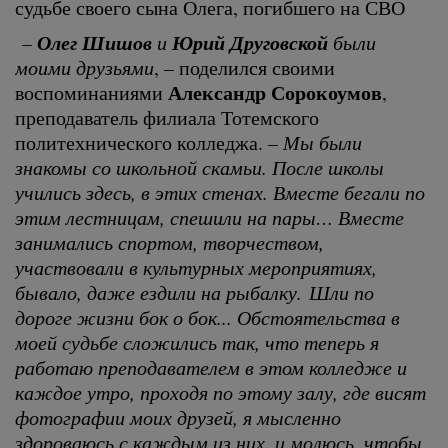
судьбе своего сына Олега, погибшего на СВО
–
Олег Шишов
и
Юрий Друговской
были
моими друзьями
, – поделился своими
Александр Сорокоумов
воспоминаниями
,
преподаватель филиала Тотемского
политехнического колледжа.
– Мы были
знакомы со школьной скамьи. После школы
учились здесь, в этих стенах. Вместе бегали по
этим лестницам, спешили на пары… Вместе
занимались спортом, творчеством,
участвовали в культурных мероприятиях,
бывало, даже ездили на рыбалку. Шли по
дороге жизни бок о бок... Обстоятельства в
моей судьбе сложились так, что теперь я
работаю преподавателем в этом колледже и
каждое утро, проходя по этому залу, где висят
фотографии моих друзей, я мысленно
здороваюсь с каждым из них, и молюсь, чтобы