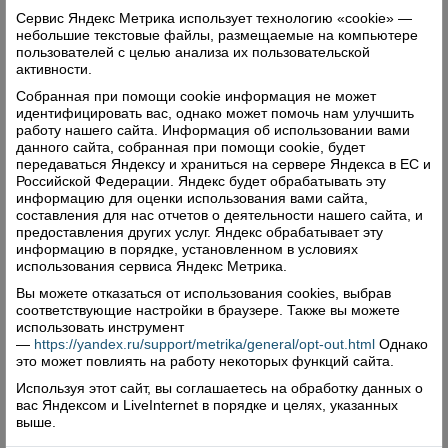
патриотическом мероприятии, посвященном
Сервис Яндекс Метрика использует технологию «cookie» —
небольшие текстовые файлы, размещаемые на компьютере
памяти воинов-земляков
пользователей с целью анализа их пользовательской
активности.
Такие мероприятия сейчас очень нужны
Собранная при помощи cookie информация не может
подрастающему поколению. Нынешняя
идентифицировать вас, однако может помочь нам улучшить
молодежь должна знать о тех, кто отдал свои
работу нашего сайта. Информация об использовании вами
данного сайта, собранная при помощи cookie, будет
жизни за нашу страну, за нас всех. Память – это
передаваться Яндексу и храниться на сервере Яндекса в ЕС и
наша история. Каким будет взгляд на неё у
Российской Федерации. Яндекс будет обрабатывать эту
информацию для оценки использования вами сайта,
подрастающего поколения, таким будет наш
составления для нас отчетов о деятельности нашего сайта, и
завтрашний день.
предоставления других услуг. Яндекс обрабатывает эту
информацию в порядке, установленном в условиях
Александра ДРУЖИНИНА. Фото автора
использования сервиса Яндекс Метрика.
Вы можете отказаться от использования cookies, выбрав
«Верховажский вестник» №16 за 6 марта
соответствующие настройки в браузере. Также вы можете
2024 года
использовать инструмент
—
https://yandex.ru/support/metrika/general/opt-out.html
Однако
это может повлиять на работу некоторых функций сайта.
Используя этот сайт, вы соглашаетесь на обработку данных о
Поделиться
вас Яндексом и LiveInternet в порядке и целях, указанных
выше.