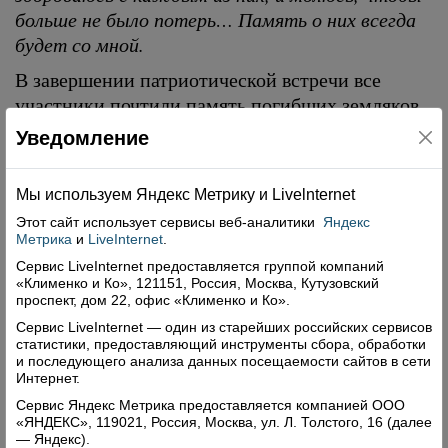
больше не было потерь… Память о них всегда
будет со мной.
В завершении патриотической встречи все
участники почтили память погибших земляков
минутой молчания и возложили цветы к
Уведомление
мемориальным доскам.
Мы используем Яндекс Метрику и Livelnternet
Этот сайт использует сервисы
веб-аналитики
Яндекс
Метрика
и
LiveInternet
.
Сервис LiveInternet предоставляется группой компаний
«Клименко и Ко», 121151, Россия, Москва, Кутузовский
проспект, дом 22, офис «Клименко и Ко».
Сервис LiveInternet — один из старейших российских сервисов
статистики, предоставляющий инструменты сбора, обработки
и последующего анализа данных посещаемости сайтов в сети
Интернет.
Сервис Яндекс Метрика предоставляется компанией ООО
«ЯНДЕКС», 119021, Россия, Москва, ул. Л. Толстого, 16 (далее
— Яндекс).
Верховажские кадеты побывали в колледже на