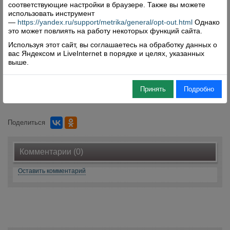
ждут почтальона, чтобы приобрести
соответствующие настройки в браузере. Также вы можете
использовать инструмент
необходимый товар, хотя по желанию могут
—
https://yandex.ru/support/metrika/general/opt-out.html
Однако
купить у него и понравившиеся газетыили
это может повлиять на работу некоторых функций сайта.
журнал. Почтальоны оказывают и такие услуги.
Используя этот сайт, вы соглашаетесь на обработку данных о
Редакция надеется, что наши читатели не
вас Яндексом и LiveInternet в порядке и целях, указанных
выше.
забудут выписать районную газету. Газет много,
а районная – одна!
Принять
Подробно
Нина Юренская.
Поделиться
Комментарии (0)
Оставить комментарий