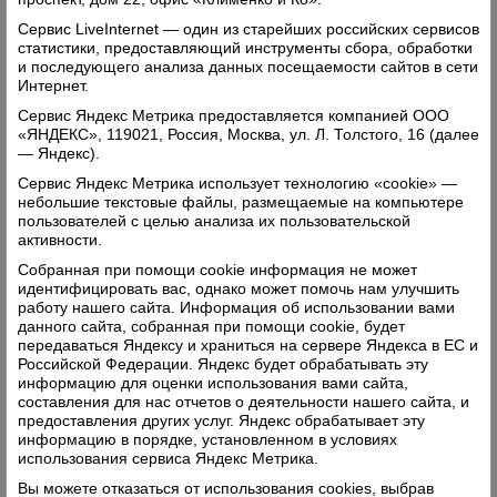
выписано. Даем сведения один раз в месяц в
Сервис LiveInternet — один из старейших российских сервисов
Сокол и все. Ни тебе спасибо, ни замечаний...».
статистики, предоставляющий инструменты сбора, обработки
и последующего анализа данных посещаемости сайтов в сети
Кстати, о планах. Сейчас все реже звучит это
Интернет.
слово. Наверное, в эпоху частной собственности
Сервис Яндекс Метрика предоставляется компанией ООО
«ЯНДЕКС», 119021, Россия, Москва, ул. Л. Толстого, 16 (далее
и рыночной экономикион и не нужен? Хотя как
— Яндекс).
сказать. Вот и о том, как идет подписная
Сервис Яндекс Метрика использует технологию «cookie» —
кампания в районе без плановых заданий узнать
небольшие текстовые файлы, размещаемые на компьютере
пользователей с целью анализа их пользовательской
что-либо сложно. Не говоря уж ни о чем
активности.
другом. Видимо, сколько выпишут изданий,
Собранная при помощи cookie информация не может
столько и хорошо. Легче сумки почтальонов.
идентифицировать вас, однако может помочь нам улучшить
Хотя сумки-то все равно легче не будут: им в
работу нашего сайта. Информация об использовании вами
данного сайта, собранная при помощи cookie, будет
обязанности вменено продавать товар первой
передаваться Яндексу и храниться на сервере Яндекса в ЕС и
необходимости. Вместе с газетами, редкими
Российской Федерации. Яндекс будет обрабатывать эту
информацию для оценки использования вами сайта,
письмами и журналами они несут подписчикам
составления для нас отчетов о деятельности нашего сайта, и
и пачки стирального порошка, чая, печенья,
предоставления других услуг. Яндекс обрабатывает эту
информацию в порядке, установленном в условиях
конфет и даже банки консервов, а они тяжелые.
использования сервиса Яндекс Метрика.
Для одиноких, пожилых людей это благо. Они
Вы можете отказаться от использования cookies, выбрав