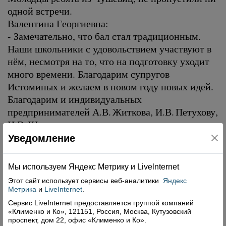
одной встречи.
Валентина Георгиевна:
- Замечательно, что бал стал традиционным.
Наши школьники с удовольствием участвуют в
нём, несмотря на то, что на подготовку уходит
много времени. Благодарим супругов
Истоминых и желаем в новом году новых идей.
Благодарим и индивидуальных
предпринимателей А.В. Житкова, И.В. Петухову,
И.В. Шадрина, а также администрацию
поселения за спонсорскую помощь.
Уведомление
Мы используем Яндекс Метрику и Livelnternet
Этот сайт использует сервисы
веб-аналитики
Яндекс
Метрика
и
LiveInternet
.
Поделиться
Сервис LiveInternet предоставляется группой компаний
«Клименко и Ко», 121151, Россия, Москва, Кутузовский
проспект, дом 22, офис «Клименко и Ко».