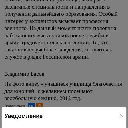
различные специальности и направления в
получении дальнейшего образования. Особый
интерес у активистов вызывает профессия
военного. На данный момент почти половина
работающих выпускников после службы в
армии трудоустроилась в полиции. Те, кто
заканчивает учебные заведения, готовятся к
службе в рядах Российской армии.
Владимир Басов.
На фото внизу - учащиеся училища благочестия
для юношей с желанием посещают
волебольную секцию, 2012 год.
Поделиться
Уведомление