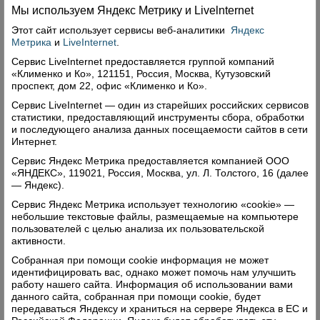
Мы используем Яндекс Метрику и Livelnternet
Этот сайт использует сервисы
веб-аналитики
Яндекс
Метрика
и
LiveInternet
.
Сервис LiveInternet предоставляется группой компаний
Комментарии (0)
«Клименко и Ко», 121151, Россия, Москва, Кутузовский
проспект, дом 22, офис «Клименко и Ко».
Оставить комментарий
Сервис LiveInternet — один из старейших российских сервисов
статистики, предоставляющий инструменты сбора, обработки
и последующего анализа данных посещаемости сайтов в сети
Интернет.
Сервис Яндекс Метрика предоставляется компанией ООО
«ЯНДЕКС», 119021, Россия, Москва, ул. Л. Толстого, 16 (далее
— Яндекс).
Свежий номер
Сервис Яндекс Метрика использует технологию «cookie» —
небольшие текстовые файлы, размещаемые на компьютере
пользователей с целью анализа их пользовательской
активности.
Собранная при помощи cookie информация не может
идентифицировать вас, однако может помочь нам улучшить
работу нашего сайта. Информация об использовании вами
данного сайта, собранная при помощи cookie, будет
передаваться Яндексу и храниться на сервере Яндекса в ЕС и