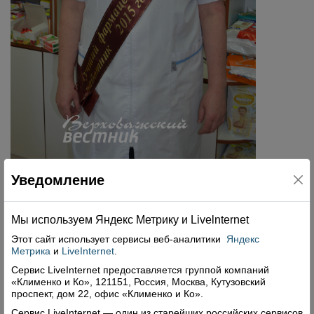
Ольга Дионисьевна Сорокоумова — «Лучший
Уведомление
фармацевтический работник года»
Государственное предприятие Вологодской
Мы используем Яндекс Метрику и Livelnternet
области «Фармация» представлено в нашем
Этот сайт использует сервисы
веб-аналитики
Яндекс
районе аптекой в с. Верховажье, Чушевицким и
Метрика
и
LiveInternet
.
Урусовским аптечными пунктами, а также
Сервис LiveInternet предоставляется группой компаний
«Клименко и Ко», 121151, Россия, Москва, Кутузовский
пунктом в поликлинике Центральной районной
проспект, дом 22, офис «Клименко и Ко».
больницы. Продажу продукции производят и
Сервис LiveInternet — один из старейших российских сервисов