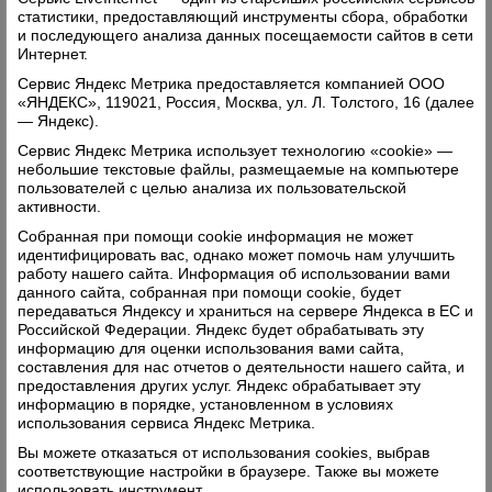
фельдшера ФАПов.
статистики, предоставляющий инструменты сбора, обработки
и последующего анализа данных посещаемости сайтов в сети
«Все наши работники — ветераны аптечного
Интернет.
дела, и все они добросовестно работают над
Сервис Яндекс Метрика предоставляется компанией ООО
«ЯНДЕКС», 119021, Россия, Москва, ул. Л. Толстого, 16 (далее
улучшением лекарственного обеспечения
— Яндекс).
населения района, - рассказывает заведующая
Сервис Яндекс Метрика использует технологию «cookie» —
аптекой в Верховажье Г.А. Киричева. - Сегодня
небольшие текстовые файлы, размещаемые на компьютере
в преддверии праздника особые слова
пользователей с целью анализа их пользовательской
активности.
признательности и благодарности хочу сказать в
Собранная при помощи cookie информация не может
адрес О.Д. Сорокоумовой.
идентифицировать вас, однако может помочь нам улучшить
Ольга Дионисьевна — грамотный специалист,
работу нашего сайта. Информация об использовании вами
данного сайта, собранная при помощи cookie, будет
фармацевт с 38-летним стажем. Выбрав
передаваться Яндексу и храниться на сервере Яндекса в ЕС и
профессию однажды, осталась верна ей всю
Российской Федерации. Яндекс будет обрабатывать эту
информацию для оценки использования вами сайта,
жизнь. Она имеет высшую квалификационную
составления для нас отчетов о деятельности нашего сайта, и
категорию. К решению любых вопросов
предоставления других услуг. Яндекс обрабатывает эту
информацию в порядке, установленном в условиях
подходит профессионально, всегда даст совет в
использования сервиса Яндекс Метрика.
выборе нужного лекарства.
Вы можете отказаться от использования cookies, выбрав
В мае нынешнего года Ольга Дионисьевна стала
соответствующие настройки в браузере. Также вы можете
использовать инструмент