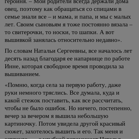
героиня. – Мои родители всегда держали дома
овец, поэтому как обращаться со спицами в
семье знали все – и мама, и папа, и мы с малых
лет. Своим сыновьям я тоже постоянно вязала –
то свитерочки, то носки, то шапки. А вот
вышивкой занялась относительно недавно».
По словам Натальи Сергеевны, все началось лет
десять назад благодаря ее напарнице по работе
Инне, которая свободное время проводила за
вышиванием.
«Помню, когда села за первую работу, даже
руки немного тряслись. Все думала, куда и
какой стежок поставить, как все рассчитать,
чтобы не было ошибок. Но ничего, постепенно,
вечер за вечером я вышила небольшую
картиночку. Потом увидела другой красивый
сюжет, захотелось вышить и его. Так меня и
затянуло», – с улыбкой вспоминает Наталья.