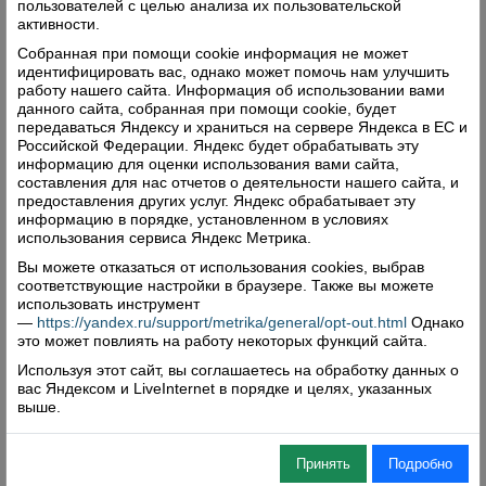
пользователей с целью анализа их пользовательской
почетное место в доме верховажской
активности.
рукодельницы. И думаю, каждый, заходя в гости
Собранная при помощи cookie информация не может
к семье Тонковских, говорит – «Какая
идентифицировать вас, однако может помочь нам улучшить
работу нашего сайта. Информация об использовании вами
хозяюшка!» «Какая молодец!» И вслух или про
данного сайта, собранная при помощи cookie, будет
себя, может, добавляет – «Пора организовывать
передаваться Яндексу и храниться на сервере Яндекса в ЕС и
свою выставку».
Российской Федерации. Яндекс будет обрабатывать эту
информацию для оценки использования вами сайта,
составления для нас отчетов о деятельности нашего сайта, и
Ольга Гулина
предоставления других услуг. Яндекс обрабатывает эту
информацию в порядке, установленном в условиях
"Верховажский вестник" №20 за 15 марта 2019
использования сервиса Яндекс Метрика.
года
Вы можете отказаться от использования cookies, выбрав
соответствующие настройки в браузере. Также вы можете
использовать инструмент
—
https://yandex.ru/support/metrika/general/opt-out.html
Однако
Поделиться
это может повлиять на работу некоторых функций сайта.
Используя этот сайт, вы соглашаетесь на обработку данных о
Комментарии (0)
вас Яндексом и LiveInternet в порядке и целях, указанных
выше.
Оставить комментарий
Принять
Подробно