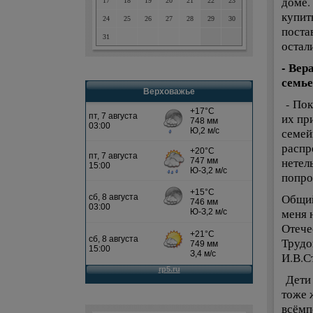
доме.
17
18
19
20
21
22
23
купит
24
25
26
27
28
29
30
поста
31
остал
- Вер
семье
Верховажье
- Пок
их пр
семей
распр
нетель
попро
Общий
меня 
Отече
Трудо
И.В.С
Дети 
тоже 
всёмп