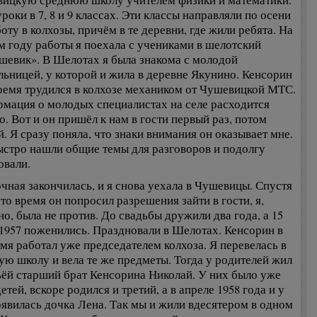
ицкую среднюю школу учителем физики и математики.
роки в 7, 8 и 9 классах. Эти классы направляли по осени
оту в колхозы, причём в те деревни, где жили ребята. На
м году работы я поехала с учениками в шелотский
шевик». В Шелотах я была знакома с молодой
льницей, у которой и жила в деревне Якунино. Кенсорин
время трудился в колхозе механиком от Чушевицкой МТС.
мация о молодых специалистах на селе расходится
о. Вот и он пришёл к нам в гости первый раз, потом
й. Я сразу поняла, что знаки внимания он оказывает мне.
стро нашли общие темы для разговоров и подолгу
овали.
чная закончилась, и я снова уехала в Чушевицы. Спустя
-то время он попросил разрешения зайти в гости, я,
но, была не против. До свадьбы дружили два года, а 15
1957 поженились. Праздновали в Шелотах. Кенсорин в
емя работал уже председателем колхоза. Я перевелась в
ую школу и вела те же предметы. Тогда у родителей жил
ьёй старший брат Кенсорина Николай. У них было уже
етей, вскоре родился и третий, а в апреле 1958 года и у
оявилась дочка Лена. Так мы и жили вдесятером в одном