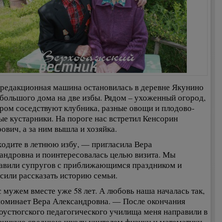
редакционная машина остановилась в деревне Якунино
 большого дома на две избы. Рядом – ухоженный огород,
ором соседствуют клубника, разные овощи и плодово-
ые кустарники. На пороге нас встретил Кенсорин
ович, а за ним вышла и хозяйка.
ходите в летнюю избу, — пригласила Вера
андровна и поинтересовалась целью визита. Мы
авили супругов с приближающимся праздником и
сили рассказать историю семьи.
с мужем вместе уже 58 лет. А любовь наша началась так,
оминает Вера Александровна. — После окончания
оустюгского педагогического училища меня направили в