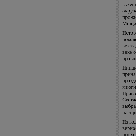
в жен
окруж
прожи
Мощи 
Истор
покол
веках
веке 
право
Иници
прина
празд
многи
Право
Светл
выбра
распр
Из го
верно
прохо