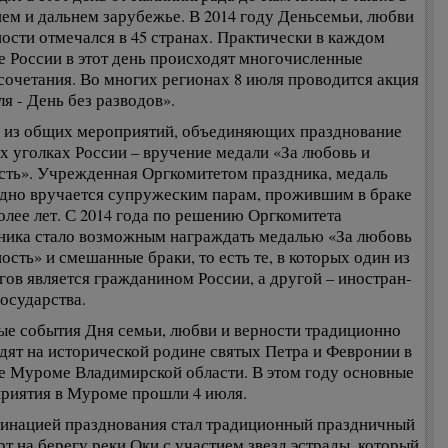
ем и дальнем зарубежье. В 2014 году Деньсемьи, любви
ности отмечался в 45 странах. Практически в каждом
е России в этот день происходят многочисленные
сочетания. Во многих регионах 8 июля проводится акция
ля - День без разводов».
из общих мероприятий, объединяющих празднование
ех уголках России – вручение медали «За любовь и
сть». Учрежденная Оргкомитетом праздника, медаль
дно вручается супружеским парам, прожившим в браке
более лет. С 2014 года по решению Оргкомитета
ника стало возможным награждать медалью «За любовь
ость» и смешанные браки, то есть те, в которых один из
гов является гражданином России, а другой – иностран-
государства.
ые события Дня семьи, любви и верности традиционно
дят на исторической родине святых Петра и Февронии в
е Муроме Владимирской области. В этом году основные
риятия в Муроме прошли 4 июля.
инацией празднования стал традиционный праздничный
рт на берегу реки Оки с участием звезд эстрады, который