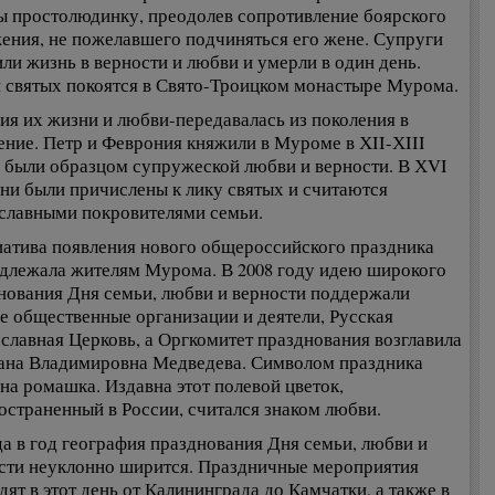
ы простолюдинку, преодолев сопротивление боярского
ения, не пожелавшего подчиняться его жене. Супруги
ли жизнь в верности и любви и умерли в один день.
святых покоятся в Свято-Троицком монастыре Мурома.
ия их жизни и любви-передавалась из поколения в
ение. Петр и Феврония княжили в Муроме в ХII-ХIII
, были образцом супружеской любви и верности. В ХVI
они были причислены к лику святых и считаются
славными покровителями семьи.
атива появления нового общероссийского праздника
длежала жителям Мурома. В 2008 году идею широкого
нования Дня семьи, любви и верности поддержали
е общественные организации и деятели, Русская
славная Церковь, а Оргкомитет празднования возглавила
ана Владимировна Медведева. Символом праздника
на ромашка. Издавна этот полевой цветок,
остраненный в России, считался знаком любви.
да в год география празднования Дня семьи, любви и
сти неуклонно ширится. Праздничные мероприятия
дят в этот день от Калининграда до Камчатки, а также в