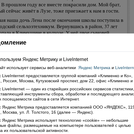
. В прошлом году все вместе покрасили дом. Мой брат,
ый сейчас живёт в Лузе, тоже приезжает к нам в гости.
ая наша дочь Лена после окончания школы поступила в
одский сельхозтехникум. Вернувшись в район, 37 лет
отала в Климушине в колхозе. У неё двое сыновей.
й трудится в уголовном розыске г.Вологды и в свои 35
домление
меет звание подполковника и уже ветеран труда. Павел
ает в Вельске заместителем начальника пожарной
ы, майор. Сын Геннадий трудится в Верховажской
пользуем Яндекс Метрику и Livelnternet
ей школе, пошёл по моим стопам и стал педагогом. У
айт использует сервисы
веб-аналитики
Яндекс Метрика
и
LiveIntern
 женой тоже двое детей: сын Игорь после окончания
-Петербургско- го университета государственной
 LiveInternet предоставляется группой компаний «Клименко и Ко»,
, Россия, Москва, Кутузовский проспект, дом 22, офис «Клименко и
вопожарной службы МЧС России трудится в Главном
лении МЧС России по Вологодской области. Дочка
 LiveInternet — один из старейших российских сервисов статистики
ставляющий инструменты сбора, обработки и последующего анали
 закончила факультет иностранных языков ВГПУ, была
 посещаемости сайтов в сети Интернет.
ажировке в Германии, сейчас работает менеджером
енного оформления в российско-германской фирме.
с Яндекс Метрика предоставляется компанией ООО «ЯНДЕКС», 11
, Москва, ул. Л. Толстого, 16 (далее — Яндекс).
6 году в нашем доме снова произошло радостное
 Яндекс Метрика использует технологию «cookie» — небольшие
ие, родилась дочь Татьяна. Она тоже трудится в
овые файлы, размещаемые на компьютере пользователей с целью
важье, в аптеке. Вернулась на родину после окончания
а их пользовательской активности.