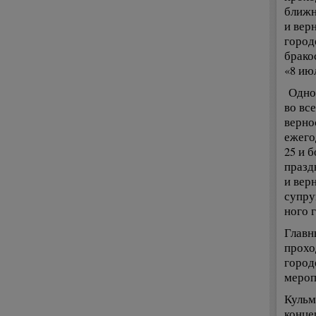
ближн
и вер
город
брако
«8 ию
Одно 
во вс
верно
ежего
25 и 
празд
и верн
супру
ного 
Главн
прохо
город
мероп
Кульм
конце