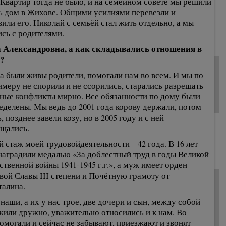
 Квартир тогда не было, и на семейном совете мы решили
ь дом в Жихове. Общими усилиями перевезли и
вили его. Николай с семьёй стал жить отдельно, а мы
ись с родителями.
а Александровна, а как складывались отношения в
?
а были живы родители, помогали нам во всем. И мы по
имеру не спорили и не ссорились, старались разрешать
ные конфликты мирно. Все обязанности по дому были
еделены. Мы ведь до 2001 года корову держали, потом
, позднее завели козу, но в 2005 году и с ней
щались.
 стаж моей трудовойдеятельности – 42 года. В 16 лет
наградили медалью «За доблестный труд в годы Великой
ственной войны 1941-1945 г.г.», а муж имеет орден
вой Славы III степени и Почётную грамоту от
талина.
наши, а их у нас трое, две дочери и сын, между собой
жили дружно, уважительно относились и к нам. Во
омогали и сейчас не забывают, приезжают и звонят