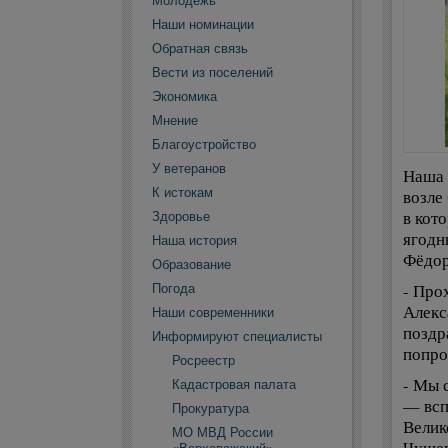
Молодежь
Наши номинации
Обратная связь
Вести из поселений
Экономика
Мнение
Благоустройство
У ветеранов
Наша 
К истокам
возле
в кот
Здоровье
ягодн
Наша история
Фёдор
Образование
- Про
Погода
Алекс
Наши современники
поздр
Информируют специалисты
попро
Росреестр
- Мы 
Кадастровая палата
— всп
Прокуратура
Велик
МО МВД России