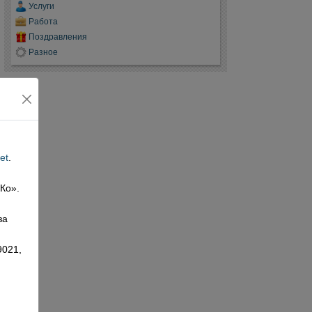
Услуги
Работа
Поздравления
Разное
et
.
 Ко».
,
за
9021,