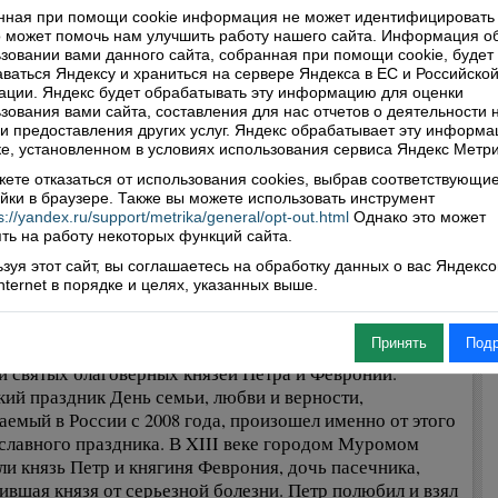
авского медицинского института. Её дочка, наша вторая
нная при помощи cookie информация не может идентифицировать 
а Светлана, живёт и работает в Череповце. Сейчас у нас
 может помочь нам улучшить работу нашего сайта. Информация о
етыре правнука, и всё мальчишки, вот скоро и пятый
зовании вами данного сайта, собранная при помощи cookie, будет
ваться Яндексу и храниться на сервере Яндекса в ЕС и Российско
ся. Есть кому наш род продолжить. Закончив беседу, мы
ции. Яндекс будет обрабатывать эту информацию для оценки
осьбе Кенсорина Фёдоровича направились в огород, где
зования вами сайта, составления для нас отчетов о деятельности 
гордостью рассказал о своих «зеленых подопечных».
 и предоставления других услуг. Яндекс обрабатывает эту информа
я от Макаровых, мы пожелали им крепкого здоровья и
е, установленном в условиях использования сервиса Яндекс Метри
изма. У дружных, любящих, работящих и заботливых
ете отказаться от использования cookies, выбрав соответствующи
гов и семьи крепкие, и дети достойные. Такими и сильна
йки в браузере. Также вы можете использовать инструмент
я!
s://yandex.ru/support/metrika/general/opt-out.html
Однако это может
ть на работу некоторых функций сайта.
лья СОЛОМАТОВА
зуя этот сайт, вы соглашаетесь на обработку данных о вас Яндекс
Internet в порядке и целях, указанных выше.
лго и счастливо...
Принять
Под
ение многих веков 8 июля православные празднуют День
и святых благоверных князей Петра и Февронии.
кий праздник День семьи, любви и верности,
аемый в России с 2008 года, произошел именно от этого
славного праздника. В XIII веке городом Муромом
ли князь Петр и княгиня Феврония, дочь пасечника,
ившая князя от серьезной болезни. Петр полюбил и взял