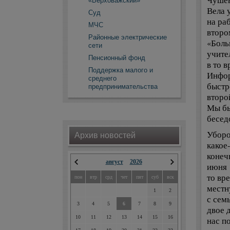
Чушев
«Верховажский»
Вела у
Суд
на раб
МЧС
второ
Районные электрические
«Боль
сети
учите
Пенсионный фонд
в то 
Поддержка малого и
Инфор
среднего
быстр
предпринимательства
второ
Мы бы
бесед
Уборо
Архив новостей
какое
конеч
август
2026
июня 
то вр
пон
втр
срд
чет
пят
суб
вск
местн
1
2
с сем
3
4
5
6
7
8
9
двое д
10
11
12
13
14
15
16
нас п