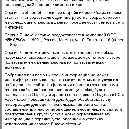
проводит её с семьёй. И тогда они садятся в
проспект, дом 22, офис «Клименко и Ко».
машину и все вместе едут в лес. Когда сезон —
Сервис LiveInternet — один из старейших российских сервисов
статистики, предоставляющий инструменты сбора, обработки
за грибами и ягодами, а иногда — просто
и последующего анализа данных посещаемости сайтов в сети
отдохнуть и послушать пение птиц. Всей
Интернет.
семьёй играют в настольные игры. С раннего
Сервис Яндекс Метрика предоставляется компанией ООО
«ЯНДЕКС», 119021, Россия, Москва, ул. Л. Толстого, 16 (далее
детства родители приучают дочек к труду,
— Яндекс).
поэтому все домашние дела они выполняют
Сервис Яндекс Метрика использует технологию «cookie» —
вместе. Например, когда пекут пироги, Катя с
небольшие текстовые файлы, размещаемые на компьютере
девочками готовят тесто и начинку, а Сергей
пользователей с целью анализа их пользовательской
активности.
контролирует готовность.
Собранная при помощи cookie информация не может
Редкие выходные семья проводит дома, часто
идентифицировать вас, однако может помочь нам улучшить
навещают родителей в Коленьге или в Рогне.
работу нашего сайта. Информация об использовании вами
данного сайта, собранная при помощи cookie, будет
«Я люблю ездить в Кулойский, там дедушка
передаваться Яндексу и храниться на сервере Яндекса в ЕС и
катает нас на лошади, а бабушка очень вкусно
Российской Федерации. Яндекс будет обрабатывать эту
информацию для оценки использования вами сайта,
готовит, - рассказывает Алеся. - И в Коленьге
составления для нас отчетов о деятельности нашего сайта, и
очень весело, интересно и красиво. Бабушка с
предоставления других услуг. Яндекс обрабатывает эту
информацию в порядке, установленном в условиях
дедушкой рисуют и выпиливают разные штучки
использования сервиса Яндекс Метрика.
для украшения огорода и двора, каждый год