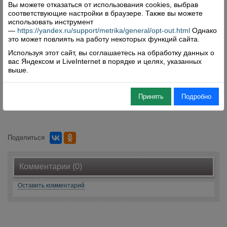
Вы можете отказаться от использования cookies, выбрав
появляется что-то новое. А ещё мы там катаемся
соответствующие настройки в браузере. Также вы можете
на велосипедах».
использовать инструмент
—
https://yandex.ru/support/metrika/general/opt-out.html
Однако
В семье Чертовиковых царят теплота, доверие,
это может повлиять на работу некоторых функций сайта.
понимание и неподдельная любовь.
Используя этот сайт, вы соглашаетесь на обработку данных о
Наталья Соломатова.
вас Яндексом и LiveInternet в порядке и целях, указанных
выше.
Фото автора.
Принять
Подробно
Поделиться
Комментарии (0)
Оставить комментарий