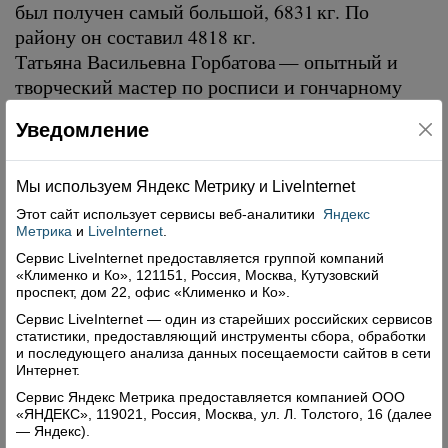
был получен самый большой, 6831 кг. По
району он составил 4818 кг.
Татьяна Васильевна Горбатова — опытный и
творческий мастер по росписи и гончарному
ремеслу, представила на праздник выставку
Уведомление
своих работ. Она тепло рассказывает о каждом
своем изделии, помнит, где и как они
создавались, в каждом из них — частица души
Мы используем Яндекс Метрику и Livelnternet
мастера. Татьяна Васильевна — очень
Этот сайт использует сервисы
веб-аналитики
Яндекс
Метрика
и
LiveInternet
.
отзывчивый и внимательный человек, в ее
кабинете в Доме творчества, а сейчас в ЦТНК
Сервис LiveInternet предоставляется группой компаний
«Клименко и Ко», 121151, Россия, Москва, Кутузовский
всегда много детей. Она находит время
проспект, дом 22, офис «Клименко и Ко».
пообщаться с каждым, объяснить приемы
Сервис LiveInternet — один из старейших российских сервисов
работы с глиной, показать, научить.
статистики, предоставляющий инструменты сбора, обработки
и последующего анализа данных посещаемости сайтов в сети
Интернет.
«Открытием года» стала талантливая женщина,
Сервис Яндекс Метрика предоставляется компанией ООО
профессионал своего дела Мария Сергеевна
«ЯНДЕКС», 119021, Россия, Москва, ул. Л. Толстого, 16 (далее
— Яндекс).
Стениловская. Художественной гимнастикой