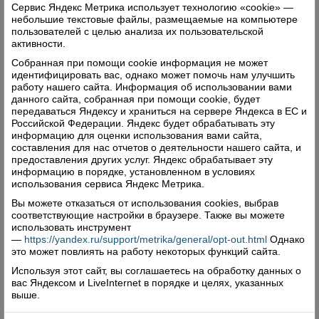
Мария занимается с пяти лет, а увлечение
Сервис Яндекс Метрика использует технологию «cookie» —
небольшие текстовые файлы, размещаемые на компьютере
спортивными бальными танцами повлияло на
пользователей с целью анализа их пользовательской
ее судьбу и выбор профессии. Она приехала с
активности.
семьей в Верховажье в 2009 году. Под ее
Собранная при помощи cookie информация не может
идентифицировать вас, однако может помочь нам улучшить
непосредственным руководством и при
работу нашего сайта. Информация об использовании вами
активном участии создавался спортивно-
данного сайта, собранная при помощи cookie, будет
передаваться Яндексу и храниться на сервере Яндекса в ЕС и
танцевальный коллектив «Комильфо», в
Российской Федерации. Яндекс будет обрабатывать эту
котором занимаются не только дети, но и
информацию для оценки использования вами сайта,
составления для нас отчетов о деятельности нашего сайта, и
взрослые. За четыре года коллектив добился
предоставления других услуг. Яндекс обрабатывает эту
высоких результатов. Он —бессменный
информацию в порядке, установленном в условиях
использования сервиса Яндекс Метрика.
участник Алексеевской ярмарки и других
праздников. Отчетный концерт за 2013 год стал,
Вы можете отказаться от использования cookies, выбрав
соответствующие настройки в браузере. Также вы можете
по восторженным отзывам зрителей, настоящим
использовать инструмент
событием. Юные и взрослые танцоры ездят на
—
https://yandex.ru/support/metrika/general/opt-out.html
Однако
это может повлиять на работу некоторых функций сайта.
конкурсы в г. Вологду, В-Устюг, Вельск и даже
Используя этот сайт, вы соглашаетесь на обработку данных о
Москву. Сейчас в «Комильфо» занимаются
вас Яндексом и LiveInternet в порядке и целях, указанных
более 100 человек, влюбленных в танец.
выше.