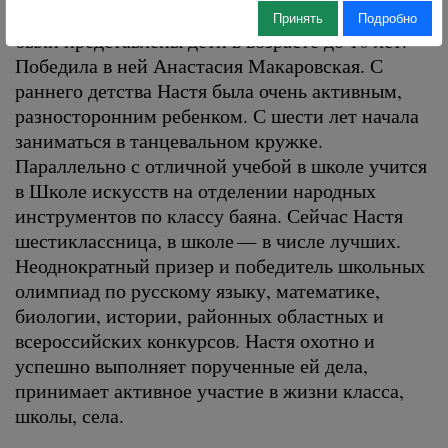
В номинации «Новое поколение выбирает»
Принять
Подробно
были представлены дети в возрасте до 16 лет.
Победила в ней Анастасия Макаровская. С
раннего детства Настя была очень активным,
разносторонним ребенком. С шести лет начала
заниматься в танцевальном кружке.
Параллельно с отличной учебой в школе учится
в Школе искусств на отделении народных
инструментов по классу баяна. Сейчас Настя
шестиклассница, в школе — в числе лучших.
Неоднократный призер и победитель школьных
олимпиад по русскому языку, математике,
биологии, истории, районных областных и
всероссийских конкурсов. Настя охотно и
успешно выполняет порученные ей дела,
принимает активное участие в жизни класса,
школы, села.