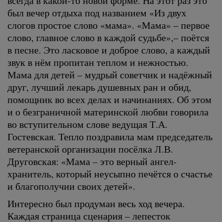
всегда в какой-то новой форме. На этот раз это
был вечер отдыха под названием «Из двух
слогов простое слово «мама». «Мама» – первое
слово, главное слово в каждой судьбе»,– поётся
в песне. Это ласковое и доброе слово, а каждый
звук в нём пропитан теплом и нежностью.
Мама для детей – мудрый советчик и надёжный
друг, лучший лекарь душевных ран и обид,
помощник во всех делах и начинаниях. Об этом
и о безграничной материнской любви говорила
во вступительном слове ведущая Т.А.
Гостевская. Тепло поздравила мам председатель
ветеранской организации посёлка Л.В.
Друговская: «Мама – это верный ангел-
хранитель, который неусыпно печётся о счастье
и благополучии своих детей».
Интересно был продуман весь ход вечера.
Каждая страница сценария – лепесток