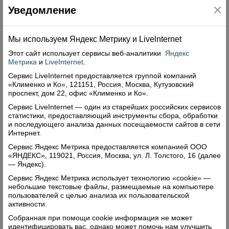
талантливым и неравнодушным людям, которые
Уведомление
уже многие годы принимают участие в
организации и проведении всех культурных
Мы используем Яндекс Метрику и Livelnternet
мероприятий в нашем посёлке.
Этот сайт использует сервисы
веб-аналитики
Яндекс
Метрика
и
LiveInternet
.
Г.Л.Закрепин, п.Рогна
Сервис LiveInternet предоставляется группой компаний
Поделиться
«Клименко и Ко», 121151, Россия, Москва, Кутузовский
проспект, дом 22, офис «Клименко и Ко».
Сервис LiveInternet — один из старейших российских сервисов
Комментарии (0)
статистики, предоставляющий инструменты сбора, обработки
и последующего анализа данных посещаемости сайтов в сети
Оставить комментарий
Интернет.
Сервис Яндекс Метрика предоставляется компанией ООО
«ЯНДЕКС», 119021, Россия, Москва, ул. Л. Толстого, 16 (далее
— Яндекс).
Сервис Яндекс Метрика использует технологию «cookie» —
небольшие текстовые файлы, размещаемые на компьютере
пользователей с целью анализа их пользовательской
Свежий номер
активности.
Собранная при помощи cookie информация не может
идентифицировать вас, однако может помочь нам улучшить