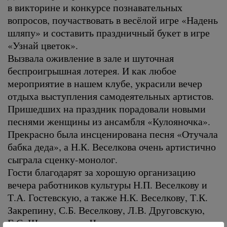
в викторине и конкурсе познавательных
вопросов, поучаствовать в весёлой игре «Надень
шляпу» и составить праздничный букет в игре
«Узнай цветок».
Вызвала оживление в зале и шуточная
беспроигрышная лотерея. И как любое
мероприятие в нашем клубе, украсили вечер
отдыха выступления самодеятельных артистов.
Пришедших на праздник порадовали новыми
песнями женщины из ансамбля «Кулояночка».
Прекрасно была инсценирована песня «Отучала
бабка деда», а Н.К. Веселкова очень артистично
сыграла сценку-монолог.
Гости благодарят за хорошую организацию
вечера работников культуры Н.П. Веселкову и
Т.А. Гостевскую, а также Н.К. Веселкову, Т.К.
Закрепину, С.Б. Веселкову, Л.В. Друговскую,
Г.С. Ширяевскую. Честь и хвала этим