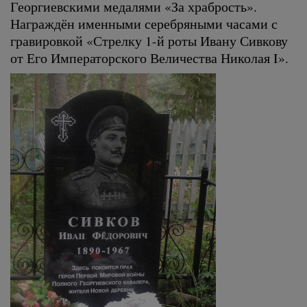
Георгиевскими медалями «За храбрость».
Награждён именными серебряными часами с
гравировкой «Стрелку 1-й роты Ивану Сивкову
от Его Императорского Величества Николая I».