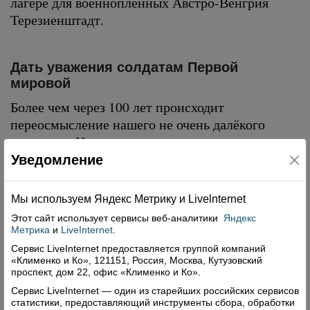
лагере для военнопленных Австро-Венгрия
Терезиенштадт.
Дать уважения солдатам Первой
мировой
Более чем через 100 лет происходит
переосмысление нашего не очень далёкого
прошлого. Начинает восстанавливаться
справедливость. День памяти российских
Уведомление
воинов, погибших в Первой мировой войне
1
1914-1918 годов, отмечается ежегодно
Мы используем Яндекс Метрику и Livelnternet
августа
согласно Федеральном закону РФ от 30
Этот сайт использует сервисы
веб-аналитики
Яндекс
декабря 2012 года «О внесении изменений в
Метрика
и
LiveInternet
.
статью 1.1 Федерального закона «О днях
Сервис LiveInternet предоставляется группой компаний
воинской славы и памятных датах России».
«Клименко и Ко», 121151, Россия, Москва, Кутузовский
проспект, дом 22, офис «Клименко и Ко».
Памятные знаки, посвящённые участникам
Сервис LiveInternet — один из старейших российских сервисов
Первой мировой войны, были установлены на
статистики, предоставляющий инструменты сбора, обработки