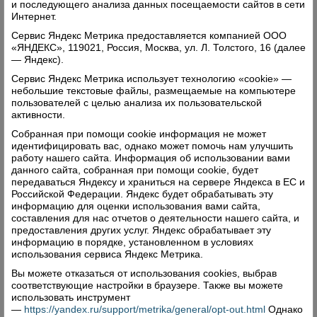
и последующего анализа данных посещаемости сайтов в сети
Соборной площади села Верховажья (1 августа)
Интернет.
и на улице Покровской в д. Урусовской Нижне-
Сервис Яндекс Метрика предоставляется компанией ООО
Кулое (2 августа). Оба они были открыты в 2014
«ЯНДЕКС», 119021, Россия, Москва, ул. Л. Толстого, 16 (далее
— Яндекс).
году, когда отмечалось столетие начала войны.
Вопрос благоустройства памятного знака на
Сервис Яндекс Метрика использует технологию «cookie» —
небольшие текстовые файлы, размещаемые на компьютере
Соборной площади обсуждался на комиссии по
пользователей с целью анализа их пользовательской
рассмотрению ходатайств об увековечивании
активности.
выдающихся событий и имён граждан
Собранная при помощи cookie информация не может
идентифицировать вас, однако может помочь нам улучшить
Верховажского муниципального округа. Было
работу нашего сайта. Информация об использовании вами
решено убрать ярмарочные домики от
данного сайта, собранная при помощи cookie, будет
передаваться Яндексу и храниться на сервере Яндекса в ЕС и
памятного знака.
Российской Федерации. Яндекс будет обрабатывать эту
информацию для оценки использования вами сайта,
составления для нас отчетов о деятельности нашего сайта, и
предоставления других услуг. Яндекс обрабатывает эту
информацию в порядке, установленном в условиях
использования сервиса Яндекс Метрика.
Вы можете отказаться от использования cookies, выбрав
соответствующие настройки в браузере. Также вы можете
использовать инструмент
—
https://yandex.ru/support/metrika/general/opt-out.html
Однако