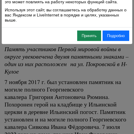
это может повлиять на работу некоторых функций сайта.
Используя этот сайт, вы соглашаетесь на обработку данных о
вас Яндексом и LiveInternet в порядке и целях, указанных
выше.
Принять
Подробно
Память участников Первой мировой войны в
округе увековечена двумя памятными знаками –
один из них расположен на ул. Покровской в Н-
Кулое
7 ноября 2017 г. был установлен памятник на
могиле полного Георгиевского
кавалера Григория Антоновича Рюмина.
Похоронен герой на кладбище у Ильинской
церкви в деревне Ильинский погост. Памятник
установлен и на могиле полного Георгиевского
кавалера Сивкова Ивана Фёдоровича. 7 июля
2022 года на доме, где жил Иван Федорович,