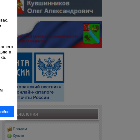
вас,
б
й
нашего
цию в
ка.
е
ом
робно
Объявления
Продам
Куплю