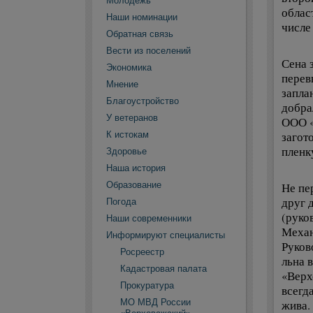
Молодежь
облас
Наши номинации
числе
Обратная связь
Вести из поселений
Сена 
Экономика
перев
Мнение
запла
Благоустройство
добра
У ветеранов
ООО «
К истокам
загот
пленк
Здоровье
Наша история
Образование
Не пе
друг 
Погода
(руко
Наши современники
Механ
Информируют специалисты
Руков
Росреестр
льна 
Кадастровая палата
«Верх
Прокуратура
всегд
МО МВД России
жива.