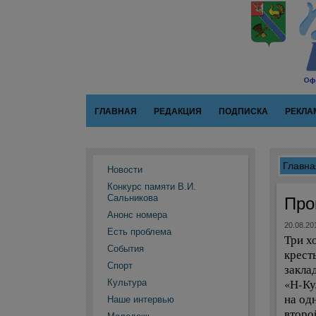
ГЛАВНАЯ
РЕДАКЦИЯ
ПОДПИСКА
РЕКЛА
Главна
Новости
Конкурс памяти В.И.
Сальникова
Про
Анонс номера
20.08.20
Есть проблема
Три х
События
крест
Спорт
закла
«Н-Ку
Культура
на од
Наше интервью
второ