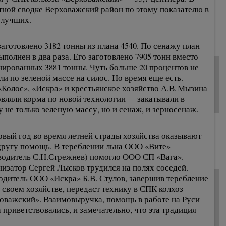
тной сводке Верховажский район по этому показателю в
 лучших.
заготовлено 3182 тонны из плана 4540. По сенажу план
ыполнен в два раза. Его заготовлено 7905 тонн вместо
нированных 3881 тонны. Чуть больше 20 процентов не
ли по зеленой массе на силос. Но время еще есть.
Колос», «Искра» и крестьянское хозяйство А.В. Мызина
овляли корма по новой технологии — закатывали в
у не только зеленую массу, но и сенаж, и зерносенаж.
рвый год во время летней страды хозяйства оказывают
другу помощь. В тереблении льна ООО «Вите»
водитель С.Н.Стрежнев) помогло ООО СП «Вага».
изатор Сергей Лысков трудился на полях соседей.
одитель ООО «Искра» Б.В. Стулов, завершив теребление
в своем хозяйстве, передаст технику в СПК колхоз
оважский». Взаимовыручка, помощь в работе на Руси
а приветствовались, и замечательно, что эта традиция