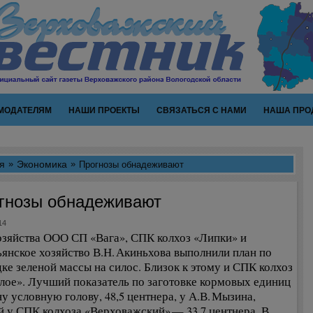
МОДАТЕЛЯМ
НАШИ ПРОЕКТЫ
СВЯЗАТЬСЯ С НАМИ
НАША ПРО
я
Экономика
Прогнозы обнадеживают
гнозы обнадеживают
14
озяйства ООО СП «Вага», СПК колхоз «Липки» и
ьянское хозяйство В.Н. Акиньхова выполнили план по
дке зеленой массы на силос. Близок к этому и СПК колхоз
лое». Лучший показатель по заготовке кормовых единиц
ну условную голову, 48,5 центнера, у А.В. Мызина,
й у СПК колхоза «Верховажский» — 33,7 центнера. В