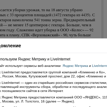
асается уборки урожая, то на 18 августа убрано
вых с 33 процентов площадей (1472 гектара из 4435). С
ектаров намолочена 541 тонна зерна. Предварительный
й — не менее 15 центнеров с гектара. Больше, чем в
ом году. Слаженно идет уборка в ООО «Колос» — 92
нта к плану, СПК «Верховажский» - 90, чуть больше
ины убрано зерновых в ООО АПК «Чушевицы».
домление
дна приятная новость. В этом году СПК колхоз «Липки»
рел новый зерноуборочный комбайн.
пользуем Яндекс Метрику и Livelnternet
айт использует сервисы
веб-аналитики
Яндекс Метрика
и
LiveIntern
Нина Юренская
 LiveInternet предоставляется группой компаний «Клименко и Ко»,
, Россия, Москва, Кутузовский проспект, дом 22, офис «Клименко и
ься
 LiveInternet — один из старейших российских сервисов статистики
ставляющий инструменты сбора, обработки и последующего анали
 посещаемости сайтов в сети Интернет.
с Яндекс Метрика предоставляется компанией ООО «ЯНДЕКС», 11
нтарии (0)
, Москва, ул. Л. Толстого, 16 (далее — Яндекс).