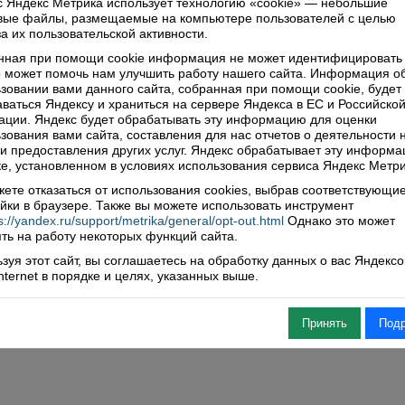
 Яндекс Метрика использует технологию «cookie» — небольшие
ить комментарий
овые файлы, размещаемые на компьютере пользователей с целью
а их пользовательской активности.
нная при помощи cookie информация не может идентифицировать 
 может помочь нам улучшить работу нашего сайта. Информация о
зовании вами данного сайта, собранная при помощи cookie, будет
ваться Яндексу и храниться на сервере Яндекса в ЕС и Российско
ции. Яндекс будет обрабатывать эту информацию для оценки
зования вами сайта, составления для нас отчетов о деятельности 
 и предоставления других услуг. Яндекс обрабатывает эту информа
е, установленном в условиях использования сервиса Яндекс Метри
ете отказаться от использования cookies, выбрав соответствующи
йки в браузере. Также вы можете использовать инструмент
s://yandex.ru/support/metrika/general/opt-out.html
Однако это может
ть на работу некоторых функций сайта.
зуя этот сайт, вы соглашаетесь на обработку данных о вас Яндекс
Internet в порядке и целях, указанных выше.
Принять
Под