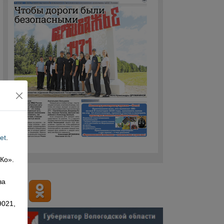
et
.
 Ко».
,
за
9021,