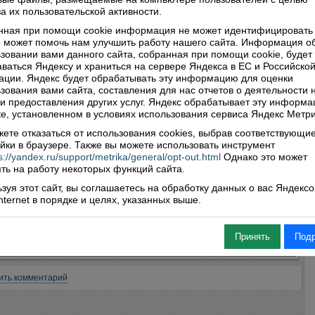
ятельством может послужить то, что фирмы он возглавил
а их пользовательской активности.
м недавно и еще не успел войти во все нюансы рабочего
сса. Комиссия дала предпринимателю месячный срок,
нная при помощи cookie информация не может идентифицировать 
 может помочь нам улучшить работу нашего сайта. Информация о
 разобраться с явно ненормальной ситуаций, а зарплату
зовании вами данного сайта, собранная при помощи cookie, будет
ти хотя бы до прожиточного минимума.
ваться Яндексу и храниться на сервере Яндекса в ЕС и Российско
ции. Яндекс будет обрабатывать эту информацию для оценки
гичные рекомендации были даны также руководителю
зования вами сайта, составления для нас отчетов о деятельности 
предприятий сельскохозяйственного направления.
 и предоставления других услуг. Яндекс обрабатывает эту информа
емесячная зарплата и там, и там не дотягивает до 8
е, установленном в условиях использования сервиса Яндекс Метри
 рублей.
ете отказаться от использования cookies, выбрав соответствующи
йки в браузере. Также вы можете использовать инструмент
имир БАСОВ
s://yandex.ru/support/metrika/general/opt-out.html
Однако это может
ть на работу некоторых функций сайта.
зуя этот сайт, вы соглашаетесь на обработку данных о вас Яндекс
ься
Internet в порядке и целях, указанных выше.
Принять
Под
нтарии (0)
ить комментарий