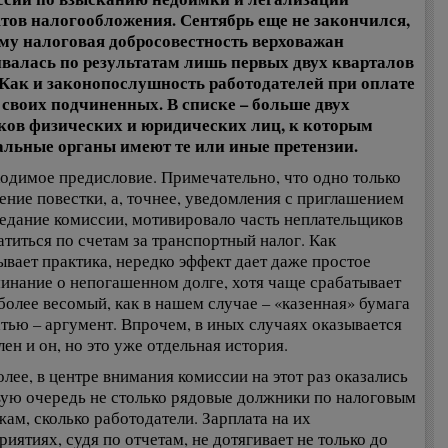
тов налогообложения. Сентябрь еще не закончился,
му налоговая добросовестность верховажан
валась по результатам лишь первых двух кварталов
 Как и законопослушность работодателей при оплате
 своих подчиненных. В списке – больше двух
ков физических и юридических лиц, к которым
льные органы имеют те или иные претензии.
одимое предисловие. Примечательно, что одно только
ение повестки, а, точнее, уведомления с приглашением
седание комиссии, мотивировало часть неплательщиков
атиться по счетам за транспортный налог. Как
ывает практика, нередко эффект дает даже простое
инание о непогашенном долге, хотя чаще срабатывает
более весомый, как в нашем случае – «казенная» бумага
атью – аргумент. Впрочем, в иных случаях оказывается
ен и он, но это уже отдельная история.
олее, в центре внимания комиссии на этот раз оказались
вую очередь не столько рядовые должники по налоговым
жам, сколько работодатели. Зарплата на их
риятиях, судя по отчетам, не дотягивает не только до