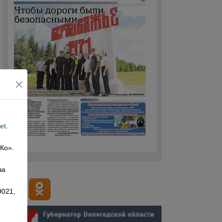
et
.
 Ко».
,
за
9021,