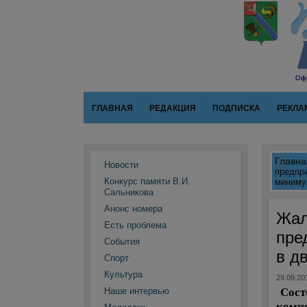
ГЛАВНАЯ
РЕДАКЦИЯ
ПОДПИСКА
РЕКЛА
Главна
Новости
предпри
Конкурс памяти В.И.
миниму
Сальникова
Анонс номера
Жал
Есть проблема
пре
События
в д
Спорт
Культура
29.09.20
Состо
Наше интервью
комис