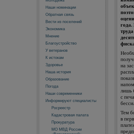
Молодежь
объек
Наши номинации
поэто
Обратная связь
оцени
Вести из поселений
года.
Экономика
труда
Мнение
десят
фиска
Благоустройство
У ветеранов
Необх
К истокам
получ
на за
Здоровье
распл
Наша история
показ
Образование
напом
Погода
лишь 
Наши современники
с печ
Информируют специалисты
бессил
Росреестр
Тем б
Кадастровая палата
в пер
Прокуратура
плате
МО МВД России
предп