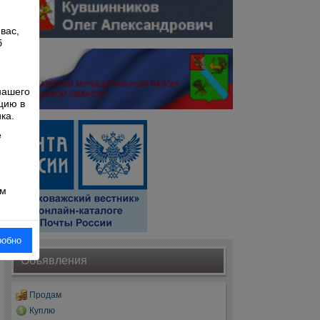
вас,
б
й
нашего
цию в
ка.
е
ом
робно
Объявления
Продам
Куплю