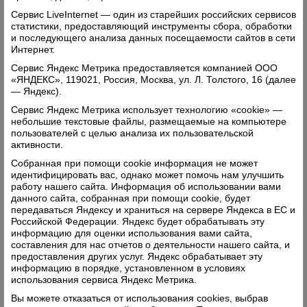
верховажских аграриев это пусть и желанный,
Сервис LiveInternet — один из старейших российских сервисов
но пока недостижимый ориентир.
статистики, предоставляющий инструменты сбора, обработки
и последующего анализа данных посещаемости сайтов в сети
Виталий Тушинов рассказал о реализуемых в
Интернет.
области в сельском хозяйстве инвестиционных
Сервис Яндекс Метрика предоставляется компанией ООО
проектах, о предусмотренных мерах поддержки
«ЯНДЕКС», 119021, Россия, Москва, ул. Л. Толстого, 16 (далее
в виде субсидирования, компенсации затрат,
— Яндекс).
льготных кредитах и преференциях в
Сервис Яндекс Метрика использует технологию «cookie» —
небольшие текстовые файлы, размещаемые на компьютере
налогообложении. Вся эта информация будет во
пользователей с целью анализа их пользовательской
всех подробностях доведена до сведения
активности.
верховажского агробизнеса через районную
Собранная при помощи cookie информация не может
идентифицировать вас, однако может помочь нам улучшить
администрацию.
работу нашего сайта. Информация об использовании вами
данного сайта, собранная при помощи cookie, будет
передаваться Яндексу и храниться на сервере Яндекса в ЕС и
Российской Федерации. Яндекс будет обрабатывать эту
«Дорога жизни»
информацию для оценки использования вами сайта,
составления для нас отчетов о деятельности нашего сайта, и
Заострю внимание на вопросе, который задал
предоставления других услуг. Яндекс обрабатывает эту
информацию в порядке, установленном в условиях
заместителю губернатора руководитель СПК
использования сервиса Яндекс Метрика.
колхоза «Н-Кулое». Владимир Астафьев озвучил
Вы можете отказаться от использования cookies, выбрав