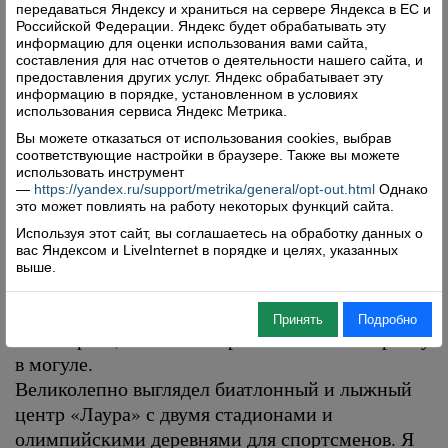
больше 100 метров (длина футбольного поля),
передаваться Яндексу и храниться на сервере Яндекса в ЕС и
Российской Федерации. Яндекс будет обрабатывать эту
зрелище поневоле завораживает. Канатные
информацию для оценки использования вами сайта,
дороги с комфортными кабинами легко
составления для нас отчетов о деятельности нашего сайта, и
предоставления других услуг. Яндекс обрабатывает эту
переносили болельщиков от одного объекта к
информацию в порядке, установленном в условиях
другому.
использования сервиса Яндекс Метрика.
В Экстрим-парке проводились соревнования,
Вы можете отказаться от использования cookies, выбрав
соответствующие настройки в браузере. Также вы можете
названия которых ничего не скажут
использовать инструмент
непосвященному человеку, слоупстайл,
—
https://yandex.ru/support/metrika/general/opt-out.html
Однако
это может повлиять на работу некоторых функций сайта.
например. Количество комплектов наград,
Используя этот сайт, вы соглашаетесь на обработку данных о
разыгрывавшихся на Олимпиаде, было здесь,
вас Яндексом и LiveInternet в порядке и целях, указанных
пожалуй, больше, чем в других дисциплинах.
выше.
Причем российские олимпийцы не оказались в
них просто статистами. Мне удалось
Принять
Подробно
посмотреть, как наш спортсмен завоевал бронзу
в могуле.
Великолепно выглядел биатлонный и лыжный
центр «Лаура» с двумя стадионами и
олимпийскими деревнями для спортсменов. Я