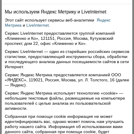
к общей массе болельщиков-россиян на аренах
Олимпиады непременно в красивой спортивной
Мы используем Яндекс Метрику и Livelnternet
форме.
Этот сайт использует сервисы
веб-аналитики
Яндекс
Метрика
и
LiveInternet
.
Прибрежный кластер — это ледовые баталии
Сервис LiveInternet предоставляется группой компаний
«Клименко и Ко», 121151, Россия, Москва, Кутузовский
хоккеисток и хоккеистов, скоростной бег на
проспект, дом 22, офис «Клименко и Ко».
коньках, шорт-трек, керлинг, фигурное катание,
Сервис LiveInternet — один из старейших российских сервисов
открытие и закрытие Олимпиады. Не менее
статистики, предоставляющий инструменты сбора, обработки
и последующего анализа данных посещаемости сайтов в сети
зрелищные соревнования по различным видам
Интернет.
спорта проходили в горном кластере.
Сервис Яндекс Метрика предоставляется компанией ООО
В первую очередь это —прыжки с трамплина.
«ЯНДЕКС», 119021, Россия, Москва, ул. Л. Толстого, 16 (далее
Специальные сооружения в горах,
— Яндекс).
расположенные на высоте 1000 и более метров
Сервис Яндекс Метрика использует технологию «cookie» —
небольшие текстовые файлы, размещаемые на компьютере
над уровнем моря, привлекали на трибуны
пользователей с целью анализа их пользовательской
массу болельщиков. В Западной Европе этот
активности.
вид спорта — один из самых популярных. И на
Собранная при помощи cookie информация не может
идентифицировать вас, однако может помочь нам улучшить
самом деле, когда смотришь, как лыжники
работу нашего сайта. Информация об использовании вами
летят-парят в воздухе, пролетая при этом
данного сайта, собранная при помощи cookie, будет