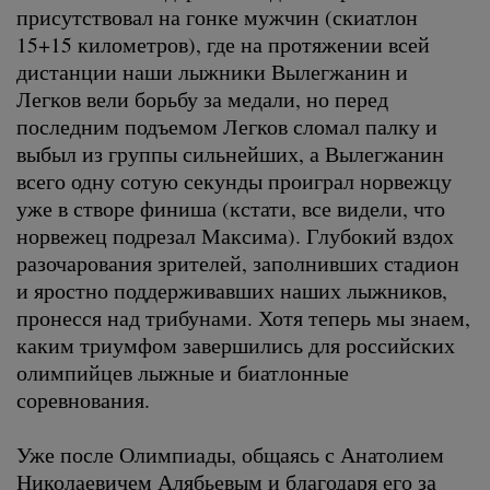
присутствовал на гонке мужчин (скиатлон
15+15 километров), где на протяжении всей
дистанции наши лыжники Вылегжанин и
Легков вели борьбу за медали, но перед
последним подъемом Легков сломал палку и
выбыл из группы сильнейших, а Вылегжанин
всего одну сотую секунды проиграл норвежцу
уже в створе финиша (кстати, все видели, что
норвежец подрезал Максима). Глубокий вздох
разочарования зрителей, заполнивших стадион
и яростно поддерживавших наших лыжников,
пронесся над трибунами. Хотя теперь мы знаем,
каким триумфом завершились для российских
олимпийцев лыжные и биатлонные
соревнования.
Уже после Олимпиады, общаясь с Анатолием
Николаевичем Алябьевым и благодаря его за