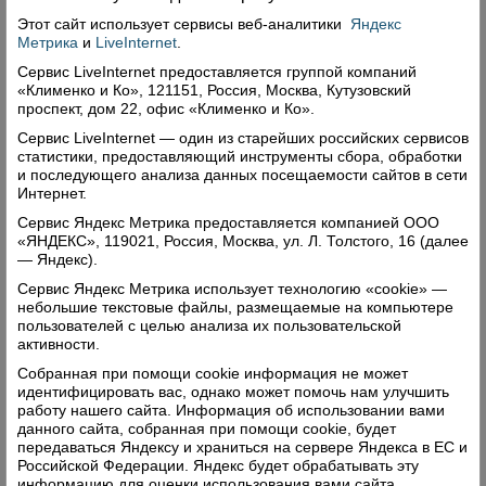
поэтому пенсионерам не нужно обращаться
Этот сайт использует сервисы
веб-аналитики
Яндекс
в Пенсионный фонд России или органы
Метрика
и
LiveInternet
.
социальной защиты, чтобы подать какие-
Сервис LiveInternet предоставляется группой компаний
либо заявления.
Прибавку к выплатам получат
«Клименко и Ко», 121151, Россия, Москва, Кутузовский
проспект, дом 22, офис «Клименко и Ко».
около 4 млн пенсионеров, которым назначена
федеральная социальная доплата, и 2,5 млн
Сервис LiveInternet — один из старейших российских сервисов
статистики, предоставляющий инструменты сбора, обработки
пенсионеров, получающих региональную
и последующего анализа данных посещаемости сайтов в сети
социальную доплату.
Интернет.
Сервис Яндекс Метрика предоставляется компанией ООО
Прожиточный минимум пенсионера в
«ЯНДЕКС», 119021, Россия, Москва, ул. Л. Толстого, 16 (далее
Вологодской области - 8846 рублей (Закон
— Яндекс).
Вологодской обла­сти
N 4450-ОЗ
«О вели­чине
Сервис Яндекс Метрика использует технологию «cookie» —
небольшие текстовые файлы, размещаемые на компьютере
про­жи­точ­но­го мини­му­ма пен­си­о­не­ра в
пользователей с целью анализа их пользовательской
Вологодской обла­сти на 2019 год»)
активности.
Собранная при помощи cookie информация не может
По информации официльного сайта
ПФР
идентифицировать вас, однако может помочь нам улучшить
России
работу нашего сайта. Информация об использовании вами
данного сайта, собранная при помощи cookie, будет
передаваться Яндексу и храниться на сервере Яндекса в ЕС и
Российской Федерации. Яндекс будет обрабатывать эту
Поделиться
информацию для оценки использования вами сайта,