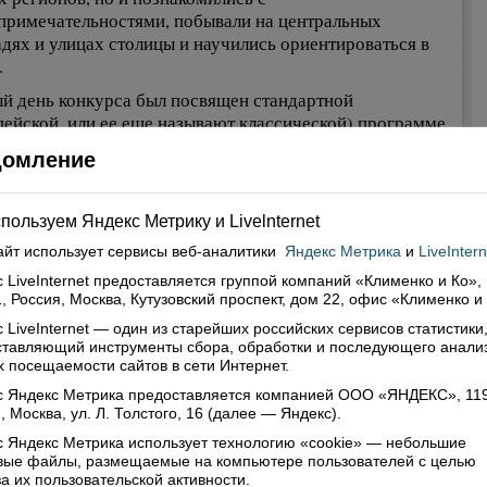
примечательностями, побывали на центральных
дях и улицах столицы и научились ориентироваться в
.
й день конкурса был посвящен стандартной
пейской, или ее еще называют классической) программе,
 напомним, входят такие танцы как медленный вальс,
домление
, венский вальс, медленный фокстрот и квикстеп. Второй
иноамериканской, это ча-ча-ча, самба, румба, пасодобль,
. По форме проведения этот турнир был
пользуем Яндекс Метрику и Livelnternet
ификационно-рейтинговый. То есть 6-8 пар, которые
айт использует сервисы
веб-аналитики
Яндекс Метрика
и
LiveIntern
 в финал в своем классе, далее выходили на паркет со
тниками более высокого класса.
 LiveInternet предоставляется группой компаний «Клименко и Ко»,
, Россия, Москва, Кутузовский проспект, дом 22, офис «Клименко и
далось сделать Саше с Катей и Андрею со Светой. В
 LiveInternet — один из старейших российских сервисов статистики
 программах они стали дипломантами (то есть, вышли в
ставляющий инструменты сбора, обработки и последующего анали
 в «Е» классе своей возрастной категории, а в
 посещаемости сайтов в сети Интернет.
оамериканской вышли в финал «D» класса и смогли
с Яндекс Метрика предоставляется компанией ООО «ЯНДЕКС», 11
 до «С» класса, где исполняли все пять танцев – это
, Москва, ул. Л. Толстого, 16 (далее — Яндекс).
не лёгкое испытание, но ребята справились!
 Яндекс Метрика использует технологию «cookie» — небольшие
 и Регина стали финалистами в группе «Молодёжь-1
овые файлы, размещаемые на компьютере пользователей с целью
а их пользовательской активности.