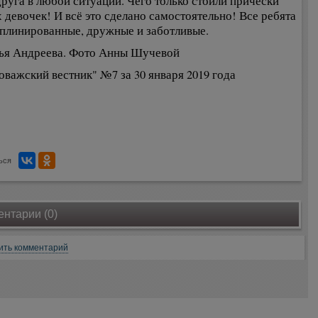
друга в любой ситуации. Чего только стоили причёски
 девочек! И всё это сделано самостоятельно! Все ребята
плинированные, дружные и заботливые.
ья Андреева. Фото Анны Шучевой
оважский вестник" №7 за 30 января 2019 года
ься
нтарии (0)
ить комментарий