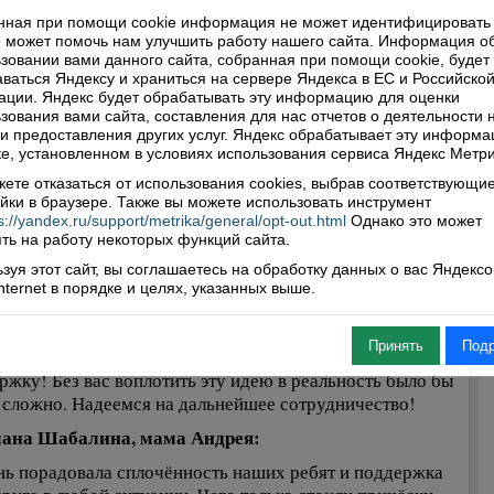
ng Stars»(Восходящие звёзды). В стандартной программе
 7 место, а в латиноамериканской – 8. Саша и Женя
нная при помощи cookie информация не может идентифицировать 
 может помочь нам улучшить работу нашего сайта. Информация о
пали в классификационной группе «N» класса
зовании вами данного сайта, собранная при помощи cookie, будет
тной категории 10-11 лет. Они заняли 6 место и в
ваться Яндексу и храниться на сервере Яндекса в ЕС и Российско
артной, и в латиноамериканской программах.
ции. Яндекс будет обрабатывать эту информацию для оценки
зования вами сайта, составления для нас отчетов о деятельности 
 Стениловская, руководитель СТК «Комильфо»:
 и предоставления других услуг. Яндекс обрабатывает эту информа
е, установленном в условиях использования сервиса Яндекс Метри
дравляю ребят с замечательными результатами
плений! Эта поездка получилась очень легкой и
ете отказаться от использования cookies, выбрав соответствующи
йки в браузере. Также вы можете использовать инструмент
ной! Спасибо родителям за поддержку и терпение.
s://yandex.ru/support/metrika/general/opt-out.html
Однако это может
о незаменимой была помощь сопровождающих мам в то
ть на работу некоторых функций сайта.
, когда я была задействована в судействе! Благодарю
зуя этот сайт, вы соглашаетесь на обработку данных о вас Яндекс
ребят за активность и собранность на всех этапах
Internet в порядке и целях, указанных выше.
товки.
же от всех участников поездки и их родителей выражаю
Принять
Под
кую благодарность всем, кто оказал финансовую
ржку! Без вас воплотить эту идею в реальность было бы
 сложно. Надеемся на дальнейшее сотрудничество!
лана Шабалина, мама Андрея:
нь порадовала сплочённость наших ребят и поддержка