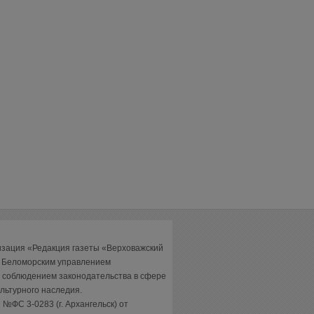
изация «Редакция газеты «Верховажский
а Беломорским управлением
 соблюдением законодательства в сфере
льтурного наследия.
№ФС 3-0283 (г. Архангельск) от