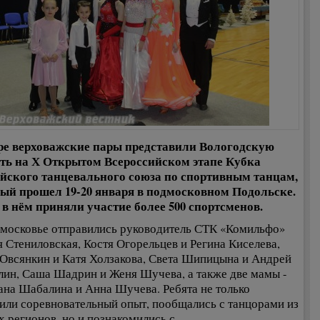
е верховажские пары представили Вологодскую
ть на Х Открытом Всероссийском этапе Кубка
йского танцевального союза по спортивным танцам,
ый прошел 19-20 января в подмосковном Подольске.
 в нём приняли участие более 500 спортсменов.
московье отправились руководитель СТК «Комильфо»
 Стениловская, Костя Огорельцев и Регина Киселева,
Овсянкин и Катя Холзакова, Света Шипицына и Андрей
ин, Саша Шадрин и Женя Шучева, а также две мамы -
ана Шабалина и Анна Шучева. Ребята не только
или соревновательный опыт, пообщались с танцорами из
х регионов, но и познакомились с