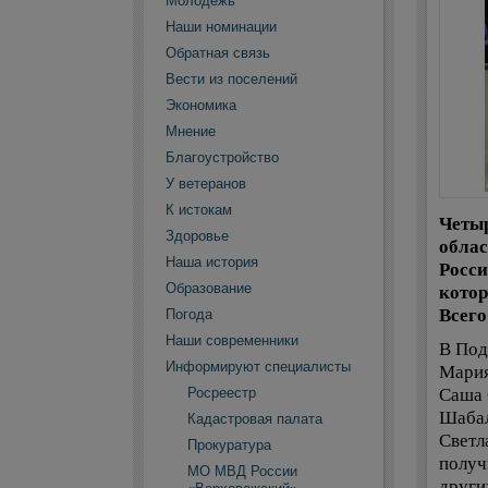
Молодежь
Наши номинации
Обратная связь
Вести из поселений
Экономика
Мнение
Благоустройство
У ветеранов
К истокам
Четыр
Здоровье
облас
Наша история
Росси
котор
Образование
Всего
Погода
Наши современники
В Под
Информируют специалисты
Мария
Саша 
Росреестр
Шабал
Кадастровая палата
Светл
Прокуратура
получ
МО МВД России
други