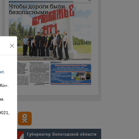
et
.
 Ко».
,
за
9021,