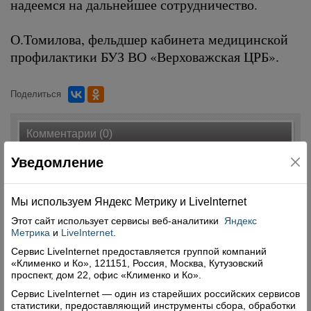
надеемся на дальнейшее сотрудничество.
О.Томилова, фельдшер кабинета медицинской
профилактики БУЗ ВО «Верховажская ЦРБ».
Поделиться
Комментарии (0)
Уведомление
Оставить комментарий
Мы используем Яндекс Метрику и Livelnternet
Этот сайт использует сервисы
веб-аналитики
Яндекс
Метрика
и
LiveInternet
.
Сервис LiveInternet предоставляется группой компаний
Свежий номер
«Клименко и Ко», 121151, Россия, Москва, Кутузовский
проспект, дом 22, офис «Клименко и Ко».
Сервис LiveInternet — один из старейших российских сервисов
статистики, предоставляющий инструменты сбора, обработки