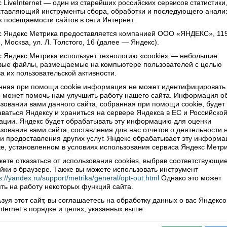
 LiveInternet — один из старейших российских сервисов статистики
ставляющий инструменты сбора, обработки и последующего анали
6 в
Наша история
 посещаемости сайтов в сети Интернет.
 не имеет медали «Золотая звезда» Героя Советского Союза,
удь не украшают многочисленные ордена и медали. И тем не
с Яндекс Метрика предоставляется компанией ООО «ЯНДЕКС», 11
н мой герой, один из многих миллионов, вставших плечом к
, Москва, ул. Л. Толстого, 16 (далее — Яндекс).
а защиту Родины от фашистских захватчиков. Один из тех
 Яндекс Метрика использует технологию «cookie» — небольшие
ков войны, кто в тяжелейшее для страны время, не жалея сил
овые файлы, размещаемые на компьютере пользователей с целью
 жизни, с первых дней войны встал в строй защитников
а их пользовательской активности.
ва. Этот рассказ о моем отце, инвалиде второй группы,
нная при помощи cookie информация не может идентифицировать 
ике Сталинградской битвы Коротаевском Василии Ивановиче.
 может помочь нам улучшить работу нашего сайта. Информация о
Читать далее
зовании вами данного сайта, собранная при помощи cookie, будет
нтарии: 0
Просмотры: 134
ваться Яндексу и храниться на сервере Яндекса в ЕС и Российско
ции. Яндекс будет обрабатывать эту информацию для оценки
зования вами сайта, составления для нас отчетов о деятельности 
 и предоставления других услуг. Яндекс обрабатывает эту информа
е, установленном в условиях использования сервиса Яндекс Метри
ете отказаться от использования cookies, выбрав соответствующи
йки в браузере. Также вы можете использовать инструмент
s://yandex.ru/support/metrika/general/opt-out.html
Однако это может
ть на работу некоторых функций сайта.
зуя этот сайт, вы соглашаетесь на обработку данных о вас Яндекс
Internet в порядке и целях, указанных выше.