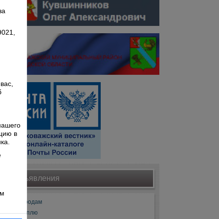
,
за
9021,
вас,
б
й
нашего
цию в
ка.
е
Объявления
ом
Продам
Куплю