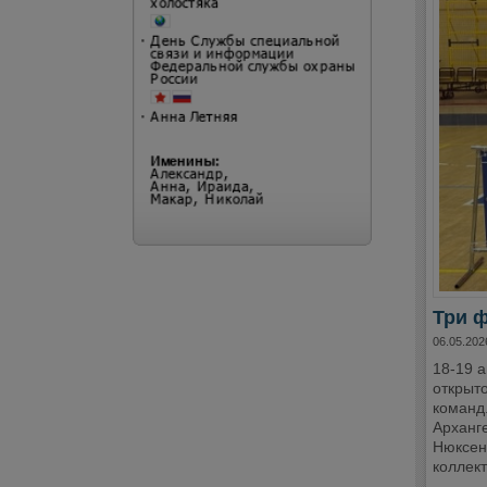
Три ф
06.05.202
18-19 
открыто
команд.
Арханге
Нюксен
коллект