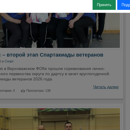
Принять
Под
 – второй этап Спартакиады ветеранов
6 в
Спорт
ля в Верховажском ФОКе прошли соревнования лично-
ого первенства округа по дартсу в зачет круглогодичной
киады ветеранов 2026 года.
Читать далее
нтарии: 0
Просмотры: 138