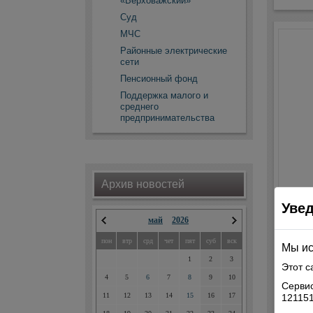
«Верховажский»
Суд
МЧС
Районные электрические
сети
Пенсионный фонд
Поддержка малого и
среднего
предпринимательства
Архив новостей
Уве
май
2026
пон
втр
срд
чет
пят
суб
вск
Мы ис
1
2
3
Этот с
4
5
6
7
8
9
10
Сервис
11
12
13
14
15
16
17
121151
Мой г