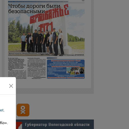
et
.
 Ко».