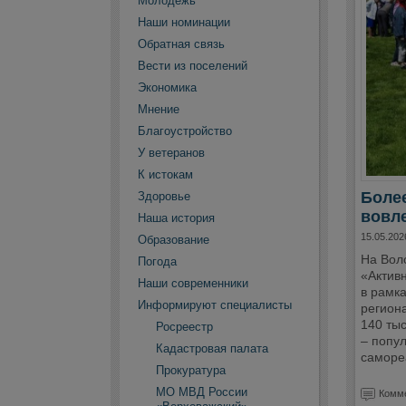
Молодежь
Наши номинации
Обратная связь
Вести из поселений
Экономика
Мнение
Благоустройство
У ветеранов
К истокам
Более
Здоровье
вовле
Наша история
15.05.202
Образование
На Вол
Погода
«Актив
Наши современники
в рамка
Информируют специалисты
регион
140 ты
Росреестр
– попул
Кадастровая палата
саморе
Прокуратура
МО МВД России
Комме