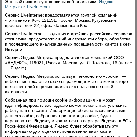
Этот сайт использует сервисы
веб-аналитики
Яндекс
Метрика
и
LiveInternet
.
Сервис LiveInternet предоставляется группой компаний
«Клименко и Ко», 121151, Россия, Москва, Кутузовский
проспект, дом 22, офис «Клименко и Ко».
Сервис LiveInternet — один из старейших российских сервисов
статистики, предоставляющий инструменты сбора, обработки
и последующего анализа данных посещаемости сайтов в сети
Будет духовная жизнь, и всё
Интернет.
наладится
Сервис Яндекс Метрика предоставляется компанией ООО
04.10.2024
«ЯНДЕКС», 119021, Россия, Москва, ул. Л. Толстого, 16 (далее
— Яндекс).
Я была гостьей научно-краеведческой конференции
Сервис Яндекс Метрика использует технологию «cookie» —
под названием «Мечта о новом мире, Новой
небольшие текстовые файлы, размещаемые на компьютере
Деревне и новой России», которая проходила в
пользователей с целью анализа их пользовательской
Верховажье в здании районной детской библиотеки.
активности.
Конференция была организована Евгением
Собранная при помощи cookie информация не может
Дмитриевичем Холоповым – философом, бывшим
идентифицировать вас, однако может помочь нам улучшить
военным, уроженцем нашего района. Участниками
работу нашего сайта. Информация об использовании вами
конференции были подняты серьезные проблемы
данного сайта, собранная при помощи cookie, будет
передаваться Яндексу и храниться на сервере Яндекса в ЕС и
сегодняшней деревни.
Российской Федерации. Яндекс будет обрабатывать эту
Читать далее
информацию для оценки использования вами сайта,
составления для нас отчетов о деятельности нашего сайта, и