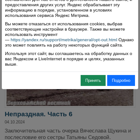
Комментарии: 0
Просмотры: 895
предоставления других услуг. Яндекс обрабатывает эту
информацию в порядке, установленном в условиях
использования сервиса Яндекс Метрика.
Вы можете отказаться от использования cookies, выбрав
соответствующие настройки в браузере. Также вы можете
использовать инструмент
—
https://yandex.ru/support/metrika/general/opt-out.html
Однако
это может повлиять на работу некоторых функций сайта.
Используя этот сайт, вы соглашаетесь на обработку данных о
вас Яндексом и LiveInternet в порядке и целях, указанных
выше.
Принять
Подробно
Непраздная. Часть 6
04.10.2024
Заключительная часть очерка Вячеслава Щукина и
послесловие его сестры Татьяны Седовой.