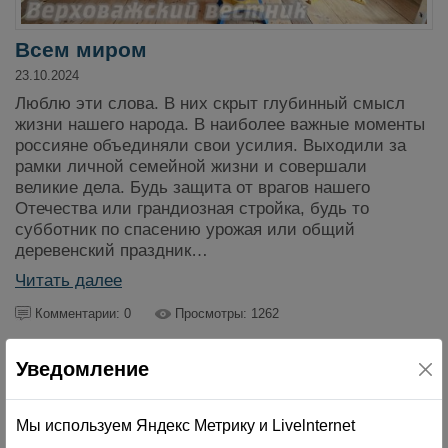
Всем миром
23.10.2024
Люблю эти слова. В них скрыт глубинный смысл
жизни нашего народа. В наиболее важные моменты
россияне объединяли свои усилия. Выходили за
рамки личной семейной жизни и совершали
великие дела. Будь защита от врагов нашего
Отечества или грандиозная стройка, будь то
субботник по спасению урожая или общий
деревенский праздник…
Читать далее
Комментарии: 0
Просмотры: 1262
Уведомление
Мы используем Яндекс Метрику и Livelnternet