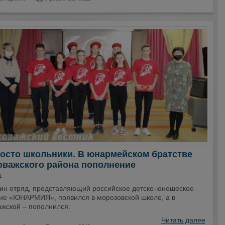
осто школьники. В юнармейском братстве
оважского района пополнение
1
ин отряд, представляющий российское детско-юношеское
ие «ЮНАРМИЯ», появился в морозовской школе, а в
ажской – пополнился.
Читать далее