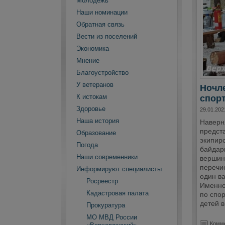
Молодежь
Наши номинации
Обратная связь
Вести из поселений
Экономика
Мнение
Благоустройство
У ветеранов
Ночле
К истокам
спор
Здоровье
29.01.202
Наша история
Наверн
предст
Образование
экипир
Погода
байдарк
Наши современники
вершины
перечис
Информируют специалисты
один ва
Росреестр
Именно 
Кадастровая палата
по спо
детей в
Прокуратура
МО МВД России
Комме