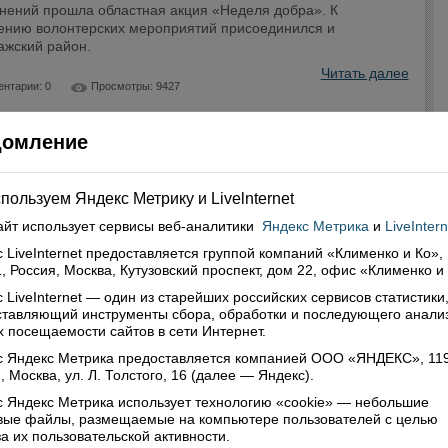
нений прошла областная акция «Неделя добра». К
ению волонтерских мероприятий присоединился и
ажский район.
Читать далее
нтарии: 0
Просмотры: 9427
домление
пользуем Яндекс Метрику и Livelnternet
айт использует сервисы
веб-аналитики
Яндекс Метрика
и
LiveIntern
 LiveInternet предоставляется группой компаний «Клименко и Ко»,
, Россия, Москва, Кутузовский проспект, дом 22, офис «Клименко и
 LiveInternet — один из старейших российских сервисов статистики
ставляющий инструменты сбора, обработки и последующего анали
 посещаемости сайтов в сети Интернет.
с Яндекс Метрика предоставляется компанией ООО «ЯНДЕКС», 11
, Москва, ул. Л. Толстого, 16 (далее — Яндекс).
 Яндекс Метрика использует технологию «cookie» — небольшие
овые файлы, размещаемые на компьютере пользователей с целью
а их пользовательской активности.