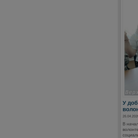
У до
волон
26.04.202
В нача
волонт
социал