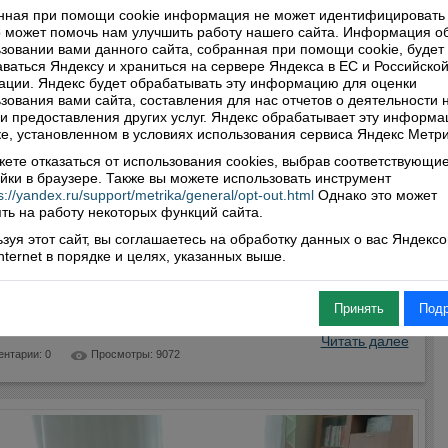
нная при помощи cookie информация не может идентифицировать 
"Вектора". Музыкальная группа провела
 может помочь нам улучшить работу нашего сайта. Информация о
й квартирник и презентовала клип на песню
зовании вами данного сайта, собранная при помощи cookie, будет
ваться Яндексу и храниться на сервере Яндекса в ЕС и Российско
 ритм"
ции. Яндекс будет обрабатывать эту информацию для оценки
0
зования вами сайта, составления для нас отчетов о деятельности 
ия со своими правилами лишила нас возможности не только
 и предоставления других услуг. Яндекс обрабатывает эту информа
е, установленном в условиях использования сервиса Яндекс Метри
ь и учиться в привычном режиме, но и с удовольствием
ить свободное время. Закрытые на этот период центры и места
ете отказаться от использования cookies, выбрав соответствующи
приучили нас смотреть кино, концерты и спектакли в
йки в браузере. Также вы можете использовать инструмент
те, куда сейчас «переехала» почти вся культурная сфера.
s://yandex.ru/support/metrika/general/opt-out.html
Однако это может
ря на удобный формат, когда для посещения крупного
ть на работу некоторых функций сайта.
ия- тия не нужно покидать пределы своей комнаты, многие
зуя этот сайт, вы соглашаетесь на обработку данных о вас Яндекс
скучились по живым творческим встречам и общению с
Internet в порядке и целях, указанных выше.
. И очередной музыкальный квартирник в гараже Алексея
А, который все-таки удалось организовать в таких непростых
х, стал своеобразным глотком свежего воздуха на этом, уже
Принять
Под
мся бесконечном, карантине.
Читать далее
нтарии: 0
Просмотры: 9072