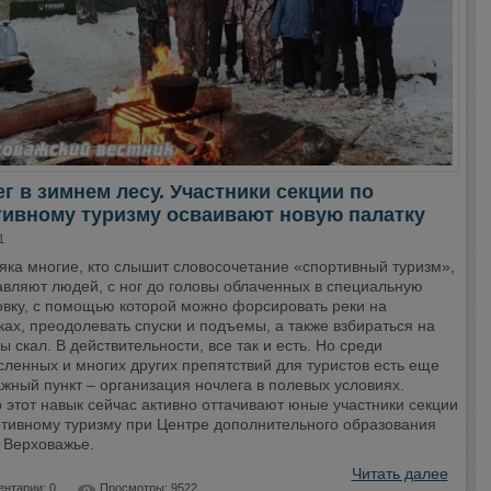
г в зимнем лесу. Участники секции по
тивному туризму осваивают новую палатку
1
яка многие, кто слышит словосочетание «спортивный туризм»,
авляют людей, с ног до головы облаченных в специальную
овку, с помощью которой можно форсировать реки на
ах, преодолевать спуски и подъемы, а также взбираться на
 скал. В действительности, все так и есть. Но среди
ленных и многих других препятствий для туристов есть еще
жный пункт – организация ночлега в полевых условиях.
этот навык сейчас активно оттачивают юные участники секции
ртивному туризму при Центре дополнительного образования
 Верховажье.
Читать далее
нтарии: 0
Просмотры: 9522