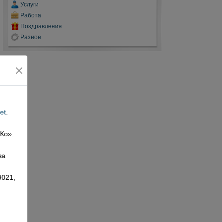
Услуги
Работа
Поздравления
Разное
et
.
 Ко».
,
за
9021,