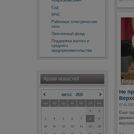
«Верховажский»
Суд
МЧС
Районные электрические
сети
Пенсионный фонд
Поддержка малого и
среднего
предпринимательства
Архив новостей
Не пр
август
2026
Верх
пон
втр
срд
чет
пят
суб
вск
07.01.202
1
2
Еще од
движен
3
4
5
6
7
8
9
верхов
10
11
12
13
14
15
16