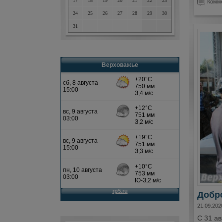
17
18
19
20
21
22
23
Комме
24
25
26
27
28
29
30
31
Верховажье
Добро
21.09.202
С 31 ав