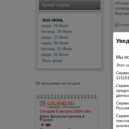
объеди
Архив газеты
провед
Верхов
2016 ИЮНЬ
Комме
среда, 29 Июня
пятница, 24 Июня
среда, 22 Июня
Уве
среда, 08 Июня
пятница, 03 Июня
среда, 01 Июня
Мы ис
Весь архив
Этот с
Сервис
121151
ТВ программа на сегодня
Сервис
предо
данных
Серви
Россия
Сервис
текст
анализ