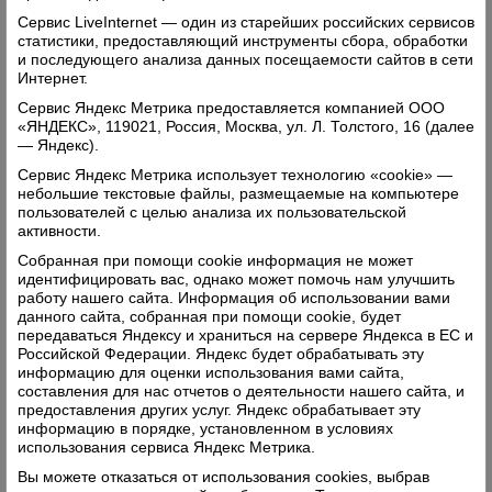
Щукиным побывали с рабочим визитом в СПК
Сервис LiveInternet — один из старейших российских сервисов
колхозе «Н-Кулое». Владимир Вениаминович
статистики, предоставляющий инструменты сбора, обработки
Астафьев и его команда гостеприимно встретили
и последующего анализа данных посещаемости сайтов в сети
своих коллег в Н-Кулойском ФОКе, познакомили с
Интернет.
повесткой дня и пообещали ответить на все
Сервис Яндекс Метрика предоставляется компанией ООО
вопросы, которые возникнут у гостей в ходе
«ЯНДЕКС», 119021, Россия, Москва, ул. Л. Толстого, 16 (далее
знакомства с хозяйством. Не теряя времени,
— Яндекс).
Владимир Вениаминович предложил пройти в
Сервис Яндекс Метрика использует технологию «cookie» —
гаражи хозяйства. Это совсем недалеко от ФОКа,
небольшие текстовые файлы, размещаемые на компьютере
поэтому пошли пешком, тем более, что погода в
пользователей с целью анализа их пользовательской
активности.
этот день стояла просто замечательная.
Собранная при помощи cookie информация не может
Читать далее
идентифицировать вас, однако может помочь нам улучшить
работу нашего сайта. Информация об использовании вами
Комментарии: 0
Просмотры: 2843
данного сайта, собранная при помощи cookie, будет
передаваться Яндексу и храниться на сервере Яндекса в ЕС и
Российской Федерации. Яндекс будет обрабатывать эту
информацию для оценки использования вами сайта,
составления для нас отчетов о деятельности нашего сайта, и
предоставления других услуг. Яндекс обрабатывает эту
информацию в порядке, установленном в условиях
использования сервиса Яндекс Метрика.
Вы можете отказаться от использования cookies, выбрав