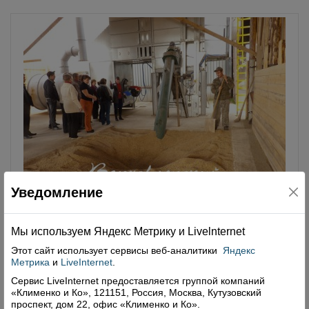
Уведомление
Равнение на... кулоян!
Мы используем Яндекс Метрику и Livelnternet
02.10.2015
Этот сайт использует сервисы
веб-аналитики
Яндекс
Метрика
и
LiveInternet
.
24 сентября руководители, главные агрономы и
Сервис LiveInternet предоставляется группой компаний
зоотехники сельхозпредприятий района во главе с
«Клименко и Ко», 121151, Россия, Москва, Кутузовский
начальником управления сельского хозяйства В.Н.
проспект, дом 22, офис «Клименко и Ко».