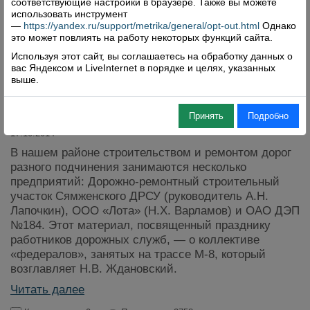
соответствующие настройки в браузере. Также вы можете
использовать инструмент
—
https://yandex.ru/support/metrika/general/opt-out.html
Однако
это может повлиять на работу некоторых функций сайта.
Используя этот сайт, вы соглашаетесь на обработку данных о
вас Яндексом и LiveInternet в порядке и целях, указанных
выше.
Хорошие дороги — хорошим
водителям
Принять
Подробно
17.10.2014
В нашем районе строительством и ремонтом дорог
разного подчинения занимаются несколько
предприятий: Дорожно-ремонтный строительный
участок Сямженского ДРСУ (руководитель А.Н.
Лапочкин), ООО «Лота» (Н.Х. Варламов) и ОАО ДЭП
№184. Этот материал, посвященный празднику
работников дорожных служб, — о коллективе
«федералов», занятых на трассе М-8, который
возглавляет Н.В. Ждановский.
Читать далее