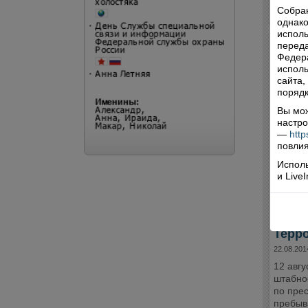
Комме
Собра
однако
исполь
переда
Федера
исполь
сайта,
порядк
Вы мож
настро
—
http
повлия
Исполь
и Live
Терр
22.08.201
12 авг
штабно
по прес
пребыв