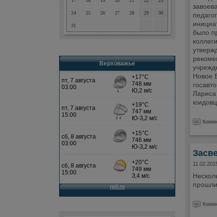
17
18
19
20
21
22
23
завоев
24
25
26
27
28
29
30
педагог
инициат
31
было п
коллег
утверж
рекомен
Верховажье
учрежд
Новое 
госавт
Лариса
юидовц
Комме
Засве
11.02.201
Нескол
прошли
Комме