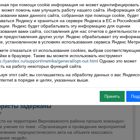
нтарии: 0
Просмотры: 2662
нная при помощи cookie информация не может идентифицировать 
 может помочь нам улучшить работу нашего сайта. Информация о
зовании вами данного сайта, собранная при помощи cookie, будет
ваться Яндексу и храниться на сервере Яндекса в ЕС и Российско
ции. Яндекс будет обрабатывать эту информацию для оценки
зования вами сайта, составления для нас отчетов о деятельности 
 и предоставления других услуг. Яндекс обрабатывает эту информа
е, установленном в условиях использования сервиса Яндекс Метри
ете отказаться от использования cookies, выбрав соответствующи
йки в браузере. Также вы можете использовать инструмент
s://yandex.ru/support/metrika/general/opt-out.html
Однако это может
ть на работу некоторых функций сайта.
зуя этот сайт, вы соглашаетесь на обработку данных о вас Яндекс
Internet в порядке и целях, указанных выше.
Принять
Под
ористы задержаны
4
уста на территории Верховажского района прошло командно-
е учение по теме: «Организация и проведение мероприятий
ечению террористического акта на объекте массового
ания людей».