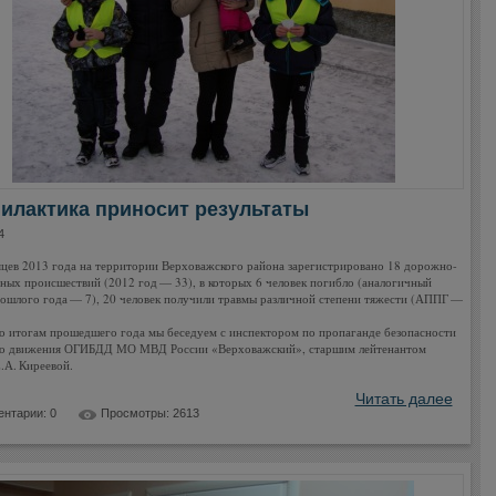
илактика приносит результаты
4
яцев 2013 года на территории Верховажского района зарегистрировано 18 дорожно-
ных происшествий (2012 год — 33), в которых 6 человек погибло (аналогичный
ошлого года — 7), 20 человек получили травмы различной степени тяжести (АППГ —
о итогам прошедшего года мы беседуем с инспектором по пропаганде безопасности
о движения ОГИБДД МО МВД России «Верховажский», старшим лейтенантом
.А. Киреевой.
Читать далее
нтарии: 0
Просмотры: 2613