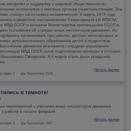
али авторитет и поддержку у широкой общественности,
ических коллективов и местных органов госавтоинспекции. Эта
ива «снизу» не осталась незамеченной. 6 марта 1973 года
ринято совместное постановление Секретариата ЦК ВЛКСМ,
ии МВД СССР и коллегии Министерства просвещения СССР и
дено положение об отрядах юных инспекторов движения. Их
довалось организовать при школах, детских автогородках, в
ениях дополнительного образования детей и подростков.
Всесоюзное движение возглавила сотрудник управления
оинспекции МВД СССР, ныне подполковник милиции в отставке
 Николаевна Овчаренко. А 6 марта стало днем рождения
ев.
Читать далее
нтарии: 0
Просмотры: 3938
тились в темноте!
5
ько мероприятий с участием юных инспекторов движения
 в районе в начале февраля.
Читать далее
нтарии: 0
Просмотры: 2807