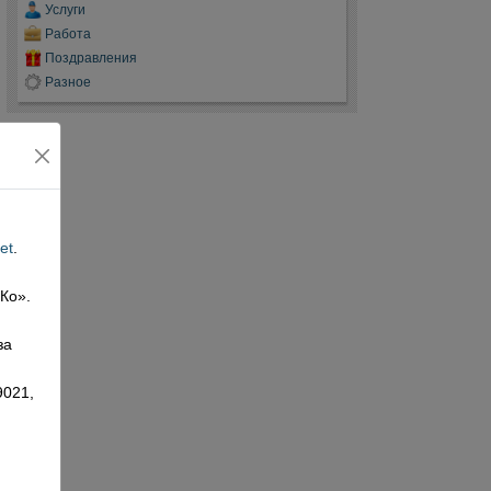
Услуги
Работа
Поздравления
Разное
et
.
 Ко».
,
за
9021,