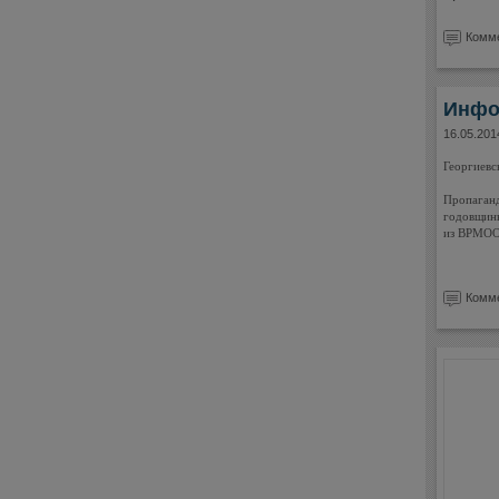
Комме
Инфо
16.05.201
Георгиевс
Пропаганд
годовщины
из ВРМОО
Комме