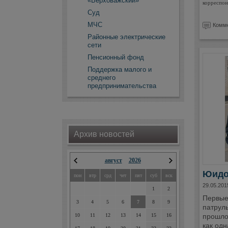
«Верховажский»
корреспон
Суд
МЧС
Комме
Районные электрические
сети
Пенсионный фонд
Поддержка малого и
среднего
предпринимательства
Архив новостей
август
2026
Юидо
пон
втр
срд
чет
пят
суб
вск
29.05.201
1
2
Первые
3
4
5
6
7
8
9
патруль
прошло
10
11
12
13
14
15
16
как одн