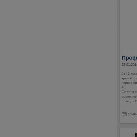
Проф
15.01.201
За 12 мес
транспорт
период пр
40).
Сегодня п
дорожног
полиции Е
Комме