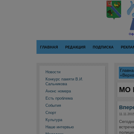
ГЛАВНАЯ
РЕДАКЦИЯ
ПОДПИСКА
РЕКЛА
Главна
Новости
«Верхо
Конкурс памяти В.И.
Сальникова
МО 
Анонс номера
Есть проблема
События
Впер
Спорт
11.11.201
Культура
Сегодн
встреч
Наше интервью
полице