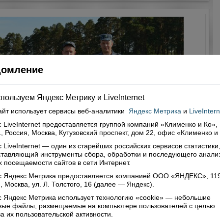
домление
пользуем Яндекс Метрику и Livelnternet
айт использует сервисы
веб-аналитики
Яндекс Метрика
и
LiveIntern
 LiveInternet предоставляется группой компаний «Клименко и Ко»,
, Россия, Москва, Кутузовский проспект, дом 22, офис «Клименко и
 LiveInternet — один из старейших российских сервисов статистики
 дома
ставляющий инструменты сбора, обработки и последующего анали
 посещаемости сайтов в сети Интернет.
4
аря нынешнего года верховажские полицейские Евгений
с Яндекс Метрика предоставляется компанией ООО «ЯНДЕКС», 11
, Москва, ул. Л. Толстого, 16 (далее — Яндекс).
ий и Евгений Бовыкин прибыли в г. Вологду, откуда на
ий день в составе группы в 120 бойцов отправились на
 Яндекс Метрика использует технологию «cookie» — небольшие
сначала в Махачкалу, потом колонной в Буйнакск.
овые файлы, размещаемые на компьютере пользователей с целью
а их пользовательской активности.
Читать далее