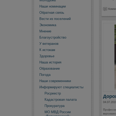
Молодежь
Наши номинации
Комме
Обратная связь
Вести из поселений
Экономика
Мнение
Благоустройство
У ветеранов
К истокам
Здоровье
Наша история
Образование
Погода
Наши современники
Информируют специалисты
Росреестр
Доро
Кадастровая палата
04.07.201
Прокуратура
Профессио
МО МВД России
верховажс