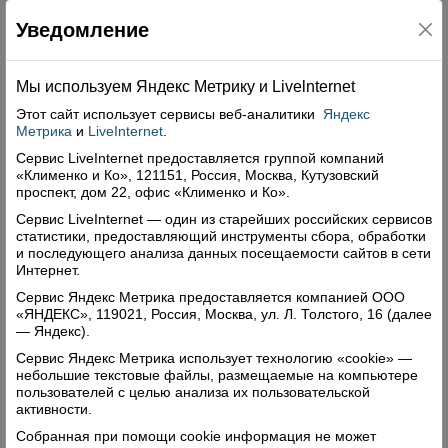
Уведомление
Мы используем Яндекс Метрику и Livelnternet
Отсутствие межевания не лишает
Этот сайт использует сервисы
веб-аналитики
Яндекс
права собственности на землю
Метрика
и
LiveInternet
.
19.01.2018
Сервис LiveInternet предоставляется группой компаний
«Клименко и Ко», 121151, Россия, Москва, Кутузовский
В последнее время в адрес Управления Росреестра
проспект, дом 22, офис «Клименко и Ко».
по Вологодской области поступает множество
Сервис LiveInternet — один из старейших российских сервисов
вопросов от граждан о необходимости установления
статистики, предоставляющий инструменты сбора, обработки
границ (так называемого межевания) земельных
и последующего анализа данных посещаемости сайтов в сети
участков. На актуальные вопросы об установлении
Интернет.
границ земельных участков отвечает начальник
Сервис Яндекс Метрика предоставляется компанией ООО
отдела регистрации земельных участков, арестов,
«ЯНДЕКС», 119021, Россия, Москва, ул. Л. Толстого, 16 (далее
ограничений Елена Александровна Орлова.
— Яндекс).
Читать далее
Сервис Яндекс Метрика использует технологию «cookie» —
небольшие текстовые файлы, размещаемые на компьютере
Комментарии: 0
Просмотры: 4221
пользователей с целью анализа их пользовательской
активности.
Случаи электронной регистрации прав
Собранная при помощи cookie информация не может