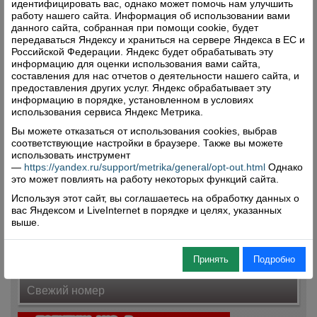
на недвижимость в регионе выросли
идентифицировать вас, однако может помочь нам улучшить
работу нашего сайта. Информация об использовании вами
почти в три раза
данного сайта, собранная при помощи cookie, будет
передаваться Яндексу и храниться на сервере Яндекса в ЕС и
14.12.2017
Российской Федерации. Яндекс будет обрабатывать эту
В Управление Росреестра по Вологодской области
информацию для оценки использования вами сайта,
за 11 месяцев 2017 года в электронном виде
составления для нас отчетов о деятельности нашего сайта, и
предоставления других услуг. Яндекс обрабатывает эту
поступило 6416 заявлений на государственную
информацию в порядке, установленном в условиях
регистрацию прав на недвижимое имущество. Для
использования сервиса Яндекс Метрика.
сравнения, за 2016 год поступило 2355 заявлений в
Вы можете отказаться от использования cookies, выбрав
электронном виде.
соответствующие настройки в браузере. Также вы можете
Читать далее
использовать инструмент
—
https://yandex.ru/support/metrika/general/opt-out.html
Однако
Комментарии: 0
Просмотры: 4421
это может повлиять на работу некоторых функций сайта.
Используя этот сайт, вы соглашаетесь на обработку данных о
вас Яндексом и LiveInternet в порядке и целях, указанных
1
2
выше.
Принять
Подробно
Свежий номер